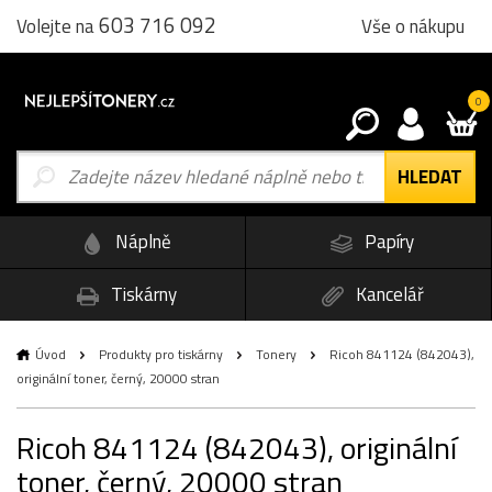
603 716 092
Vše o nákupu
Volejte na
0
Náplně
Papíry
Tiskárny
Kancelář
Úvod
Produkty pro tiskárny
Tonery
Ricoh 841124 (842043),
originální toner, černý, 20000 stran
Ricoh 841124 (842043), originální
toner, černý, 20000 stran