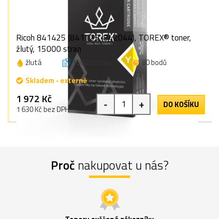
Ricoh 841425 (841125, 842044), TOREX® toner,
žlutý, 15000 stran
žlutá
15000 stran
80 bodů
Skladem - externě
1 972 Kč
-
+
DO KOŠÍKU
1 630 Kč bez DPH
Proč
nakupovat u nás?