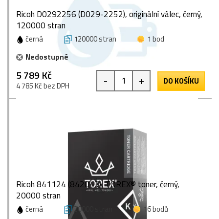
Ricoh D0292256 (D029-2252), originální válec, černý,
120000 stran
černá
120000 stran
1 bod
Nedostupné
5 789 Kč
-
+
DO KOŠÍKU
4 785 Kč bez DPH
Ricoh 841124 (842043), TOREX® toner, černý,
20000 stran
černá
20000 stran
16 bodů