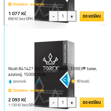
Skladem - externě
1 077 Kč
-
+
DO KOŠÍKU
890 Kč bez DPH
Ricoh 841427 (841127, 842046), TOREX® toner,
azurový, 15000 stran
azurová
15000 stran
90 bodů
Skladem - externě
2 093 Kč
-
+
DO KOŠÍKU
1 730 Kč bez DPH