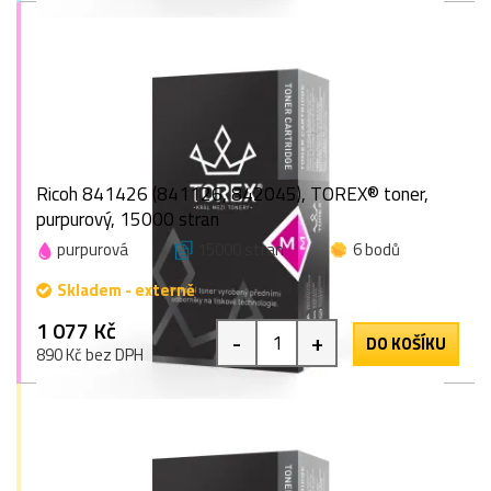
Ricoh 841426 (841126, 842045), TOREX® toner,
purpurový, 15000 stran
purpurová
15000 stran
6 bodů
Skladem - externě
1 077 Kč
-
+
DO KOŠÍKU
890 Kč bez DPH