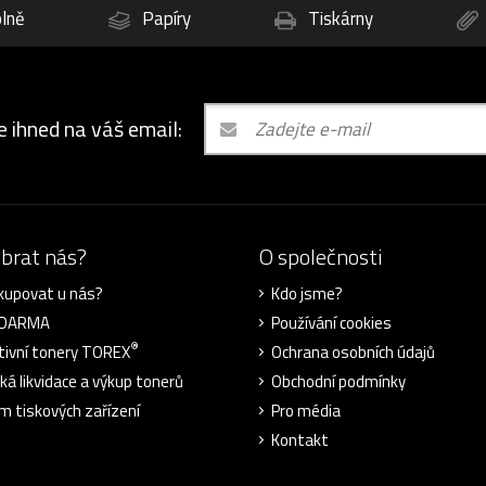
lně
Papíry
Tiskárny
e ihned na váš email:
ybrat nás?
O společnosti
kupovat u nás?
Kdo jsme?
ZDARMA
Používání cookies
®
tivní tonery TOREX
Ochrana osobních údajů
cká likvidace a výkup tonerů
Obchodní podmínky
m tiskových zařízení
Pro média
Kontakt