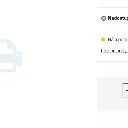
Nedostu
Nákupem 
Co jsou body 
-