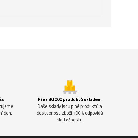
ás
Přes 30 000 produktů skladem
ntujeme
Naše sklady jsou plné produktů a
ní den.
dostupnost zboží 100 % odpovídá
skutečnosti.