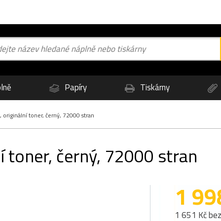
lně
Papíry
Tiskárny
originální toner, černý, 72000 stran
í toner, černý, 72000 stran
1 99
1 651 Kč be