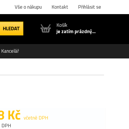
Vše o nákupu
Kontakt
Přihlásit se
Košík
je zatím prázdný...
Kancelář
8 Kč
včetně DPH
z DPH