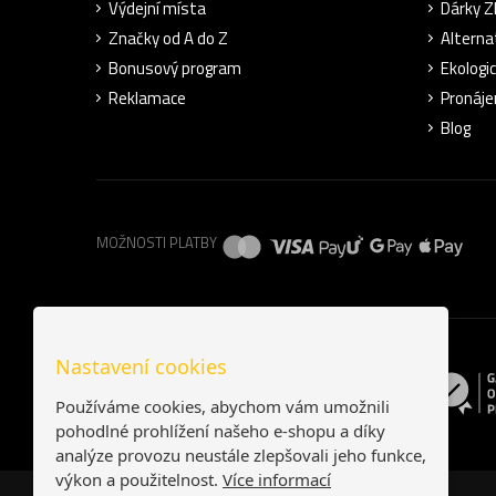
Výdejní místa
Dárky 
Značky od A do Z
Alterna
Bonusový program
Ekologi
Reklamace
Pronáje
Blog
MOŽNOSTI PLATBY
Nastavení cookies
Používáme cookies, abychom vám umožnili
pohodlné prohlížení našeho e-shopu a díky
analýze provozu neustále zlepšovali jeho funkce,
výkon a použitelnost.
Více informací