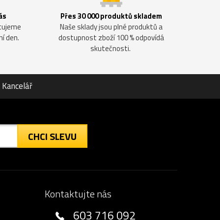
ás
Přes 30 000 produktů skladem
ntujeme
Naše sklady jsou plné produktů a
ní den.
dostupnost zboží 100 % odpovídá
skutečnosti.
Kancelář
CHCI SLEVU
Kontaktujte nás
603 716 092