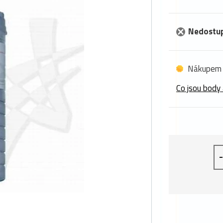
Nedostu
Nákupem 
Co jsou body 
-