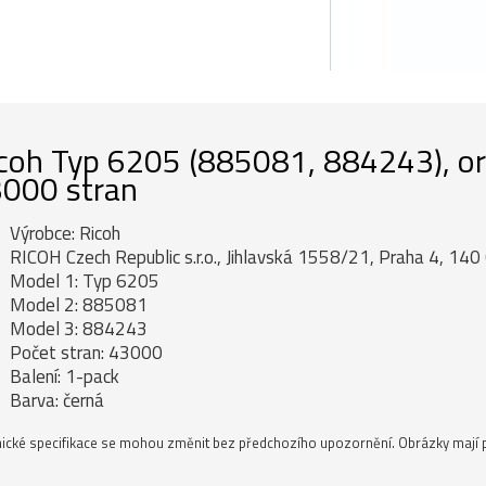
coh Typ 6205 (885081, 884243), orig
000 stran
Výrobce: Ricoh
RICOH Czech Republic s.r.o., Jihlavská 1558/21, Praha 4, 140 
Model 1: Typ 6205
Model 2: 885081
Model 3: 884243
Počet stran: 43000
Balení: 1-pack
Barva: černá
ické specifikace se mohou změnit bez předchozího upozornění. Obrázky mají p