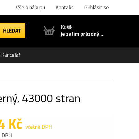
Vše o nákupu
Kontakt
Přihlásit se
Košík
je zatím prázdný...
Kancelář
erný, 43000 stran
4 Kč
včetně DPH
z DPH