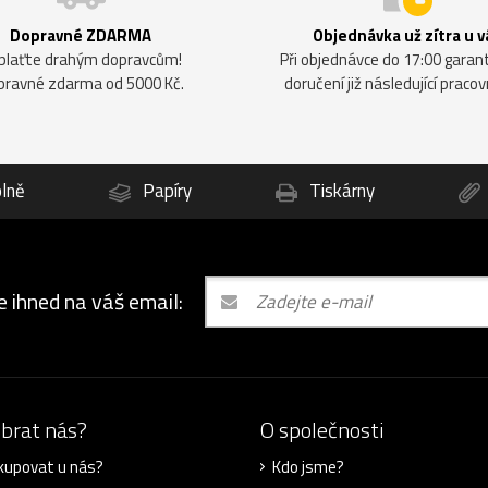
Dopravné ZDARMA
Objednávka už zítra u v
plaťte drahým dopravcům!
Při objednávce do 17:00 gara
pravné zdarma od 5000 Kč.
doručení již následující pracov
lně
Papíry
Tiskárny
e ihned na váš email:
ybrat nás?
O společnosti
kupovat u nás?
Kdo jsme?