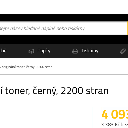
lně
Papíry
Tiskárny
originální toner, černý, 2200 stran
í toner, černý, 2200 stran
4 09
3 383 Kč be