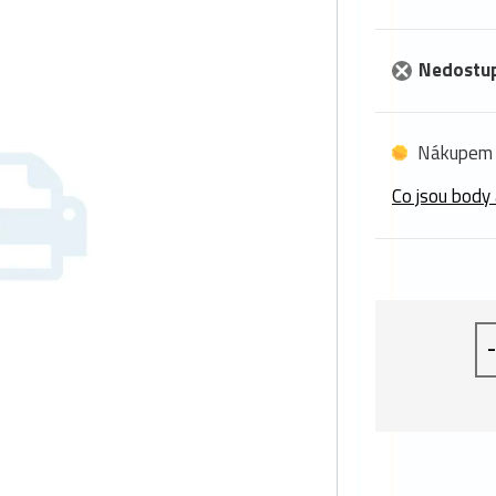
Nedostu
Nákupem 
Co jsou body 
-