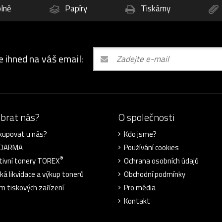
lně
Papíry
Tiskárny
e ihned na váš email:
ybrat nás?
O společnosti
kupovat u nás?
Kdo jsme?
ZDARMA
Používání cookies
®
tivní tonery TOREX
Ochrana osobních údajů
cká likvidace a výkup tonerů
Obchodní podmínky
m tiskových zařízení
Pro média
Kontakt