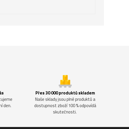
ás
Přes 30 000 produktů skladem
ntujeme
Naše sklady jsou plné produktů a
ní den.
dostupnost zboží 100 % odpovídá
skutečnosti.