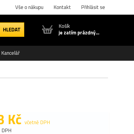
Vše o nákupu
Kontakt
Přihlásit se
Košík
je zatím prázdný...
Kancelář
3 Kč
včetně DPH
z DPH