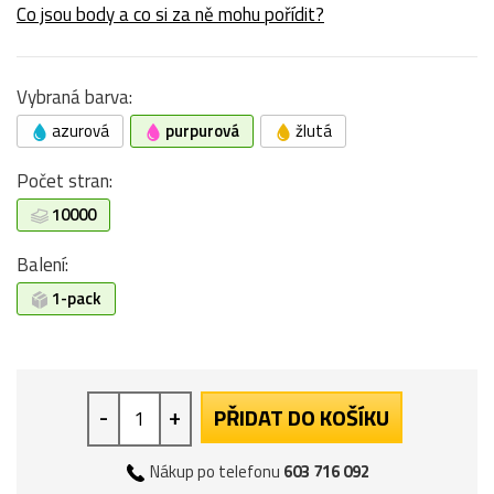
Co jsou body a co si za ně mohu pořídit?
Vybraná barva:
azurová
purpurová
žlutá
Počet stran:
10000
Balení:
1-pack
-
+
PŘIDAT DO KOŠÍKU
Nákup po telefonu
603 716 092