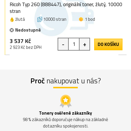
Ricoh Typ 260 (888447), originální toner, žlutý, 10000
stran
žlutá
10000 stran
1 bod
Nedostupné
3 537 Kč
-
+
DO KOŠÍKU
2 923 Kč bez DPH
Proč
nakupovat u nás?
Tonery ověřené zákazníky
98 % zákazníků doporučuje nákup na základně
dotazníku spokojenosti.