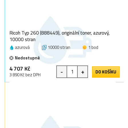
Ricoh Typ 260 (888449), originální toner, azurový,
10000 stran
azurová
10000 stran
1 bod
Nedostupné
4 707 Kč
-
+
DO KOŠÍKU
3 890 Kč bez DPH