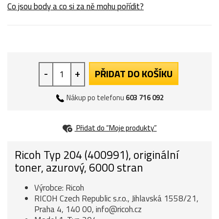
Co jsou body a co si za ně mohu pořídit?
-
+
PŘIDAT DO KOŠÍKU
Nákup po telefonu
603 716 092
Přidat do “Moje produkty”
Ricoh Typ 204 (400991), originální
toner, azurový, 6000 stran
Výrobce: Ricoh
RICOH Czech Republic s.r.o., Jihlavská 1558/21,
Praha 4, 140 00, info@ricoh.cz