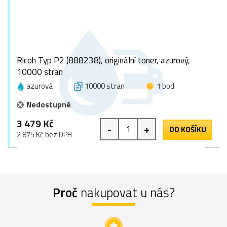
Ricoh Typ P2 (888238), originální toner, azurový,
10000 stran
azurová
10000 stran
1 bod
Nedostupné
3 479 Kč
-
+
DO KOŠÍKU
2 875 Kč bez DPH
Proč
nakupovat u nás?