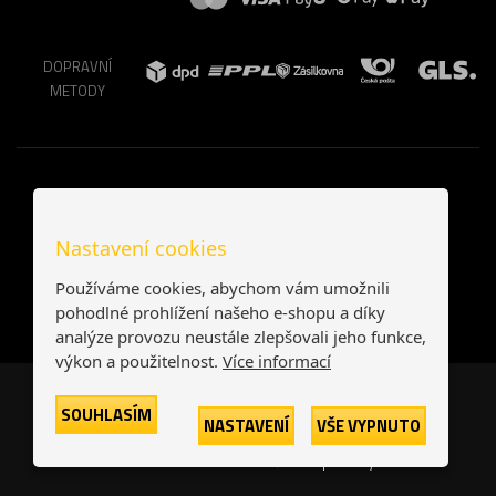
DOPRAVNÍ
METODY
Nastavení cookies
Používáme cookies, abychom vám umožnili
pohodlné prohlížení našeho e-shopu a díky
analýze provozu neustále zlepšovali jeho funkce,
výkon a použitelnost.
Více informací
Česká republika
Slovensko
SOUHLASÍM
NASTAVENÍ
VŠE VYPNUTO
© 2026
Printonia s.r.o.
Všechna práva vyhrazena
-
-