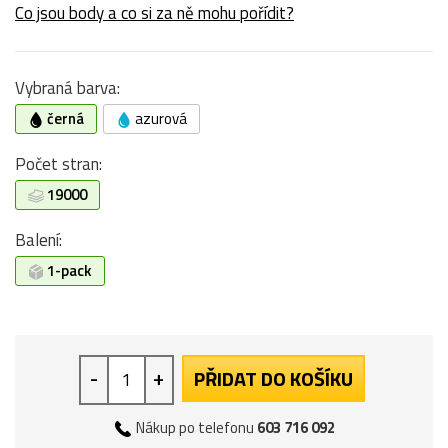
Co jsou body a co si za ně mohu pořídit?
Vybraná barva:
černá
azurová
Počet stran:
19000
Balení:
1-pack
-
+
PŘIDAT DO KOŠÍKU
Nákup po telefonu
603 716 092