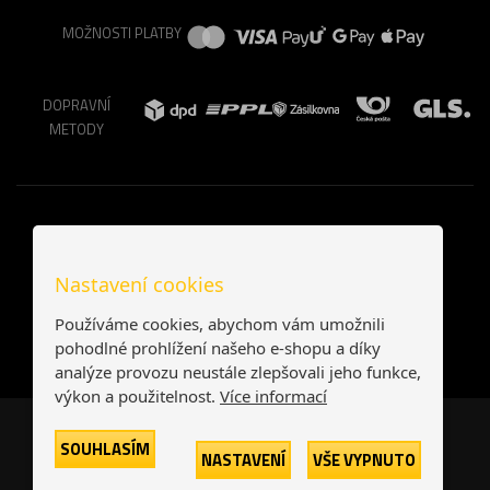
MOŽNOSTI PLATBY
DOPRAVNÍ
METODY
Nastavení cookies
Používáme cookies, abychom vám umožnili
pohodlné prohlížení našeho e-shopu a díky
analýze provozu neustále zlepšovali jeho funkce,
výkon a použitelnost.
Více informací
Česká republika
Slovensko
SOUHLASÍM
NASTAVENÍ
VŠE VYPNUTO