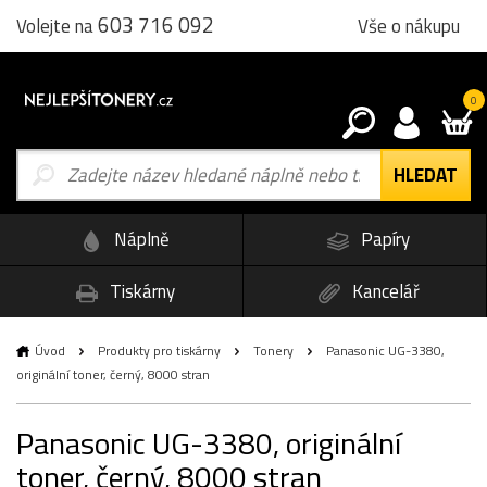
603 716 092
Vše o nákupu
Volejte na
0
Náplně
Papíry
Tiskárny
Kancelář
Úvod
Produkty pro tiskárny
Tonery
Panasonic UG-3380,
originální toner, černý, 8000 stran
Panasonic UG-3380, originální
toner, černý, 8000 stran