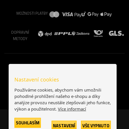
MOŽNOSTI PLATBY
DOPRAVNÍ
METODY
Nastavení cookies
Používáme cookies, abychom vám umožnili
pohodlné prohlížení našeho e-shopu a díky
analýze provozu neustále zlepšovali jeho funkce,
výkon a použitelnost.
Více informací
Česká republika
Slovensko
SOUHLASÍM
NASTAVENÍ
VŠE VYPNUTO