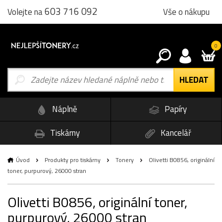
603 716 092
Vše o nákupu
Volejte na
0
Náplně
Papíry
Tiskárny
Kancelář
Úvod
Produkty pro tiskárny
Tonery
Olivetti B0856, originální
toner, purpurový, 26000 stran
Olivetti B0856, originální toner,
purpurový, 26000 stran