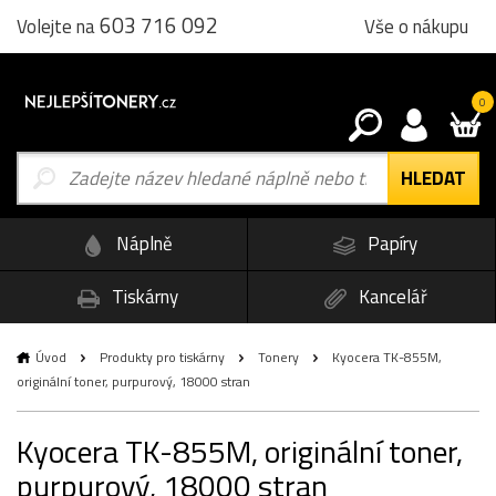
603 716 092
Vše o nákupu
Volejte na
0
Náplně
Papíry
Tiskárny
Kancelář
Úvod
Produkty pro tiskárny
Tonery
Kyocera TK-855M,
originální toner, purpurový, 18000 stran
Kyocera TK-855M, originální toner,
purpurový, 18000 stran