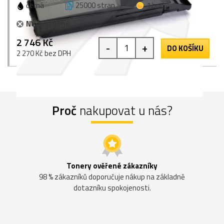
černá
25000 stran
1 bod
Nedostupné
2 746 Kč
-
+
DO KOŠÍKU
2 270 Kč bez DPH
Proč
nakupovat u nás?
Tonery ověřené zákazníky
98 % zákazníků doporučuje nákup na základně
dotazníku spokojenosti.