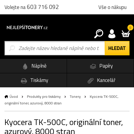
603 716 092
Vše o nákupu
Volejte na
0
Náplně
Papíry
Tiskárny
Kancelář
Úvod
Produkty pro tiskárny
Tonery
Kyocera TK-500C,
originální toner, azurový, 8000 stran
Kyocera TK-500C, originální toner,
azurový, 8000 stran