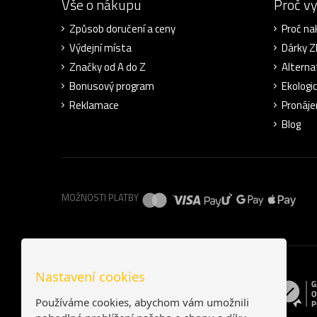
Vše o nákupu
Proč v
Způsob doručení a ceny
Proč na
Výdejní místa
Dárky 
Značky od A do Z
Alterna
Bonusový program
Ekologi
Reklamace
Pronáje
Blog
MOŽNOSTI PLATBY
Nastavení cookies
Používáme cookies, abychom vám umožnili