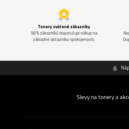
Tonery ověřené zákazníky
98 % zákazníků doporučuje nákup na
Ne
základně dotazníku spokojenosti.
Do
Náp
Slevy na tonery a akc