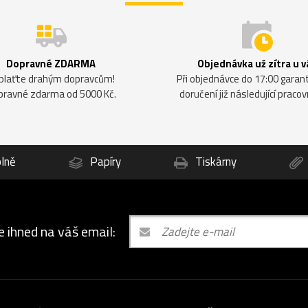
Dopravné ZDARMA
Objednávka už zítra u v
plaťte drahým dopravcům!
Při objednávce do 17:00 gara
pravné zdarma od 5000 Kč.
doručení již následující pracov
lně
Papíry
Tiskárny
e ihned na váš email: