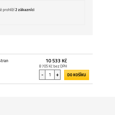
ě prohlíží
2 zákazníci
10 533 Kč
stran
8 705 Kč bez DPH
-
+
DO KOŠÍKU