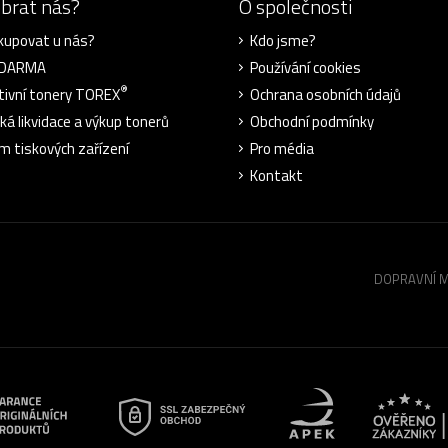
ybrat nás?
O společnosti
kupovat u nás?
Kdo jsme?
ZDARMA
Používání cookies
®
tivní tonery TOREX
Ochrana osobních údajů
cká likvidace a výkup tonerů
Obchodní podmínky
m tiskových zařízení
Pro média
Kontakt
DOPRAVNÍ 