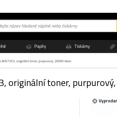
lně
Papíry
Tiskárny
 A0D7353, originální toner, purpurový, 20000 stran
 originální toner, purpurový
Vyprodan