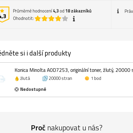
Průměrné hodnocení
4,3
od
18
zákazníků
Práv
4,3
Ohodnotit:
dněte si i další produkty
Konica Minolta A0D7253, originální toner, žlutý, 20000 
žlutá
20000 stran
1 bod
Nedostupné
Proč
nakupovat u nás?