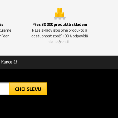
ás
Přes 30 000 produktů skladem
ntujeme
Naše sklady jsou plné produktů a
ní den.
dostupnost zboží 100 % odpovídá
skutečnosti.
Kancelář
CHCI SLEVU