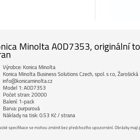
nica Minolta A0D7353, originální t
ran
Výrobce: Konica Minolta
Konica Minolta Business Solutions Czech, spol. s r.o, Žarošick
info@konicaminolta.cz
Model 1: A0D7353
Počet stran: 20000
Balení: 1-pack
Barva: purpurová
Náklady na tisk: 0.53 Kč / strana
ické specifikace se mohou změnit bez předchozího upozornění. Obrázky mají p