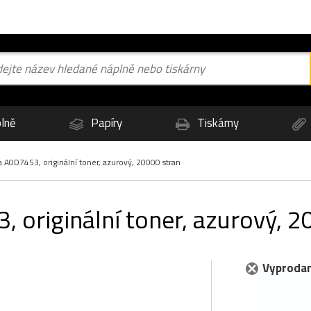
lně
Papíry
Tiskárny
 A0D7453, originální toner, azurový, 20000 stran
 originální toner, azurový, 2
Vyprodan