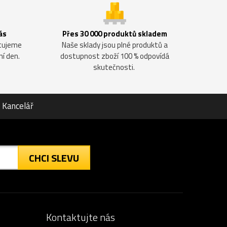
ás
Přes 30 000 produktů skladem
ntujeme
Naše sklady jsou plné produktů a
ní den.
dostupnost zboží 100 % odpovídá
skutečnosti.
Kancelář
CHCI SLEVU
Kontaktujte nás