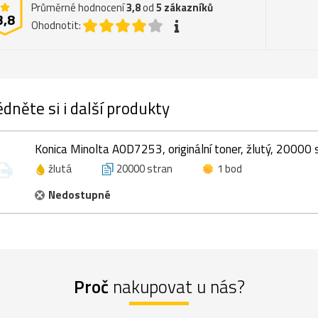
Průměrné hodnocení
3,8
od
5
zákazníků
3,8
Ohodnotit:
dněte si i další produkty
Konica Minolta A0D7253, originální toner, žlutý, 20000 
žlutá
20000 stran
1 bod
Nedostupné
Proč
nakupovat u nás?