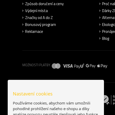
Způsob doručení a ceny
Proč na
Výdejní místa
Dárky 
Značky od A do Z
Alterna
Bonusový program
Ekologi
Reklamace
Pronáje
Blog
MOŽNOSTI PLATBY
Nastavení cookies
Používáme cookies, abychom vám umožnili
pohodlné prohlížení našeho e-shopu a díky
analýze provozu neustále zlepšovali jeho funkce,