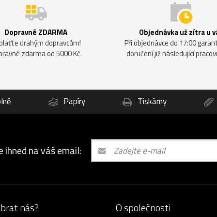
Dopravné ZDARMA
Objednávka už zítra u v
plaťte drahým dopravcům!
Při objednávce do 17:00 gara
pravné zdarma od 5000 Kč.
doručení již následující pracov
lně
Papíry
Tiskárny
e ihned na váš email:
ybrat nás?
O společnosti