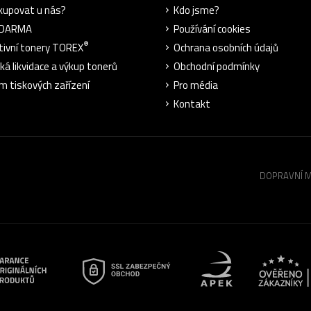
kupovat u nás?
Kdo jsme?
ZDARMA
Používání cookies
®
tivní tonery TOREX
Ochrana osobních údajů
cká likvidace a výkup tonerů
Obchodní podmínky
m tiskových zařízení
Pro média
Kontakt
DOPRAVNÍ 