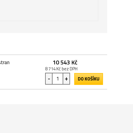
10 543 Kč
stran
8 714 Kč bez DPH
-
+
DO KOŠÍKU