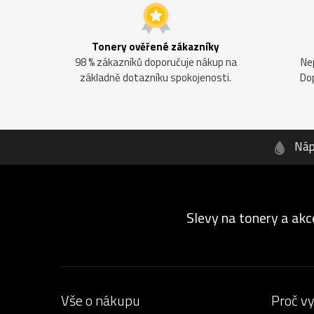
Tonery ověřené zákazníky
98 % zákazníků doporučuje nákup na
Ne
základně dotazníku spokojenosti.
Do
Náp
Slevy na tonery a akc
Vše o nákupu
Proč v