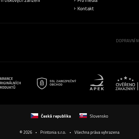
m tiskových zařízení
Pro média
Kontakt
DOPRAVNÍ 
Česká republika
Slovensko
© 2026
Printonia s.r.o.
Všechna práva vyhrazena
-
-