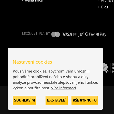
Reklamace
Pronáje
Blog
MOŽNOSTI PLATBY
Nastavení cookies
Používáme cookies, abychom vám umožnili
pohodlné prohlížení našeho e-shopu a díky
analýze provozu neustále zlepšovali jeho funkce,
výkon a použitelnost.
Více informací
SOUHLASÍM
NASTAVENÍ
VŠE VYPNUTO