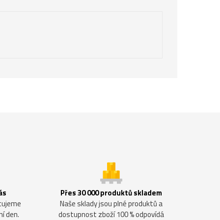
ás
Přes 30 000 produktů skladem
ntujeme
Naše sklady jsou plné produktů a
ní den.
dostupnost zboží 100 % odpovídá