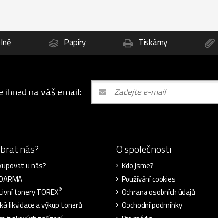
lně
Papíry
Tiskárny
e ihned na váš email:
ybrat nás?
O společnosti
kupovat u nás?
Kdo jsme?
ZDARMA
Používání cookies
®
tivní tonery TOREX
Ochrana osobních údajů
cká likvidace a výkup tonerů
Obchodní podmínky