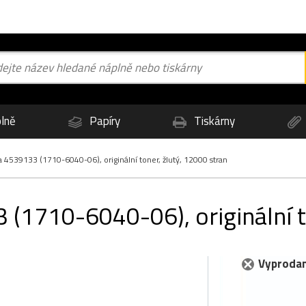
lně
Papíry
Tiskárny
 4539133 (1710-6040-06), originální toner, žlutý, 12000 stran
(1710-6040-06), originální t
Vyprodan