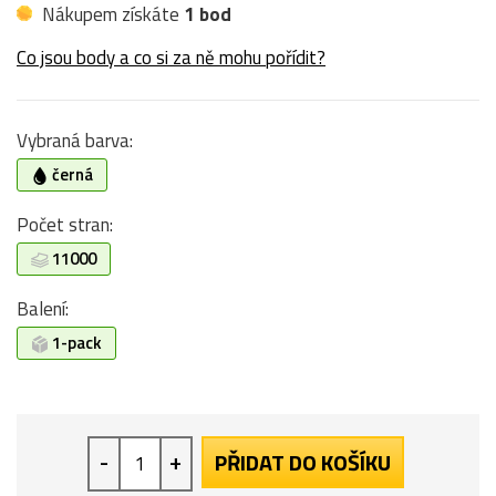
Nákupem získáte
1 bod
Co jsou body a co si za ně mohu pořídit?
Vybraná barva:
černá
Počet stran:
11000
Balení:
1-pack
-
+
PŘIDAT DO KOŠÍKU