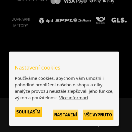
DOPRAVNÍ
METODY
Nastavení cookies
Používáme cookies, abychom vám umožnili
pohodlné prohlížení našeho e-shopu a díky
analýze provozu neustále zlepšovali jeho funkce,
výkon a použitelnost.
Více informací
Česká republika
Slovensko
SOUHLASÍM
NASTAVENÍ
VŠE VYPNUTO
© 2026
Printonia s.r.o.
Všechna práva vyhrazena
-
-