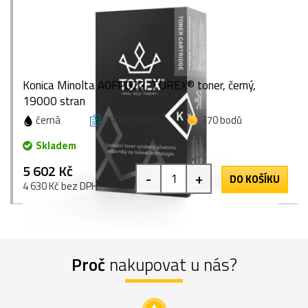
Konica Minolta A0FP022, TOREX® toner, černý,
19000 stran
černá
19000 stran
370 bodů
Skladem
5 602 Kč
-
+
DO KOŠÍKU
4 630 Kč bez DPH
Proč
nakupovat u nás?