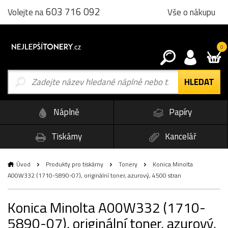
603 716 092
Vše o nákupu
Volejte na
0
Náplně
Papíry
Tiskárny
Kancelář
Úvod
Produkty pro tiskárny
Tonery
Konica Minolta
A00W332 (1710-5890-07), originální toner, azurový, 4500 stran
Konica Minolta A00W332 (1710-
5890-07), originální toner, azurový,