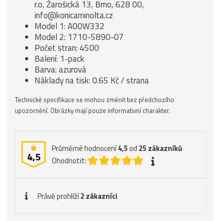
r.o, Žarošická 13, Brno, 628 00,
info@konicaminolta.cz
Model 1: A00W332
Model 2: 1710-5890-07
Počet stran: 4500
Balení: 1-pack
Barva: azurová
Náklady na tisk: 0.65 Kč / strana
Technické specifikace se mohou změnit bez předchozího
upozornění. Obrázky mají pouze informativní charakter.
Průměrné hodnocení
4,5
od
25
zákazníků
4,5
Ohodnotit:
Právě prohlíží
2 zákazníci