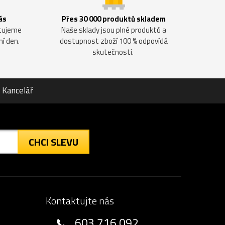
ás
Přes 30 000 produktů skladem
ntujeme
Naše sklady jsou plné produktů a
ní den.
dostupnost zboží 100 % odpovídá
skutečnosti.
Kancelář
CHCI SLEVU
Kontaktujte nás
603 716 092