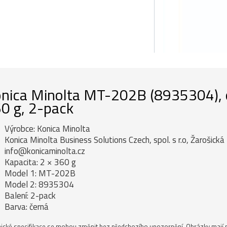
nica Minolta MT-202B (8935304), ori
0 g, 2-pack
Výrobce: Konica Minolta
Konica Minolta Business Solutions Czech, spol. s r.o, Žarošick
info@konicaminolta.cz
Kapacita: 2 × 360 g
Model 1: MT-202B
Model 2: 8935304
Balení: 2-pack
Barva: černá
ické specifikace se mohou změnit bez předchozího upozornění. Obrázky mají p