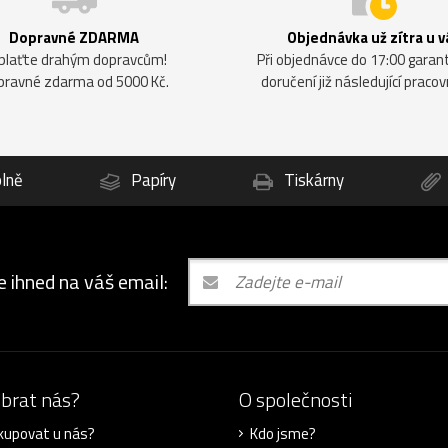
Dopravné ZDARMA
Objednávka už zítra u v
plaťte drahým dopravcům!
Při objednávce do 17:00 gara
pravné zdarma od 5000 Kč.
doručení již následující pracov
lně
Papíry
Tiskárny
e ihned na váš email:
ybrat nás?
O společnosti
kupovat u nás?
Kdo jsme?