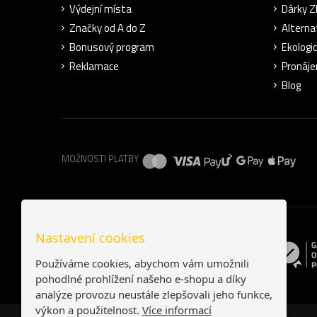
Výdejní místa
Dárky 
Značky od A do Z
Alterna
Bonusový program
Ekologi
Reklamace
Pronáje
Blog
MOŽNOSTI PLATBY
Nastavení cookies
Používáme cookies, abychom vám umožnili
pohodlné prohlížení našeho e-shopu a díky
analýze provozu neustále zlepšovali jeho funkce,
výkon a použitelnost.
Více informací