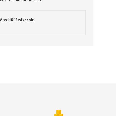
ě prohlíží
2 zákazníci