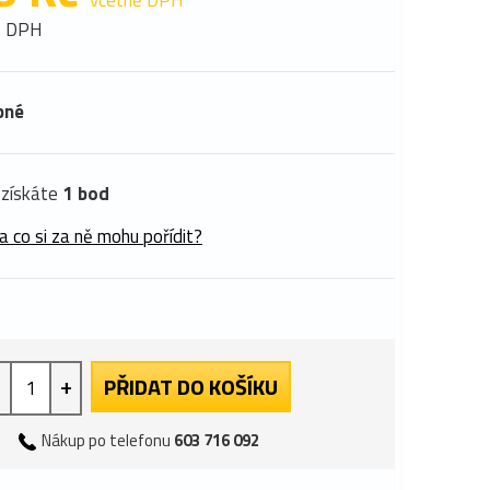
včetně DPH
z DPH
pné
získáte
1 bod
a co si za ně mohu pořídit?
+
PŘIDAT DO KOŠÍKU
Nákup po telefonu
603 716 092