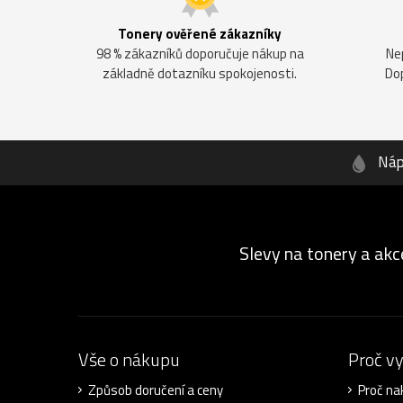
Tonery ověřené zákazníky
98 % zákazníků doporučuje nákup na
Ne
základně dotazníku spokojenosti.
Do
Náp
Slevy na tonery a akc
Vše o nákupu
Proč v
Způsob doručení a ceny
Proč na