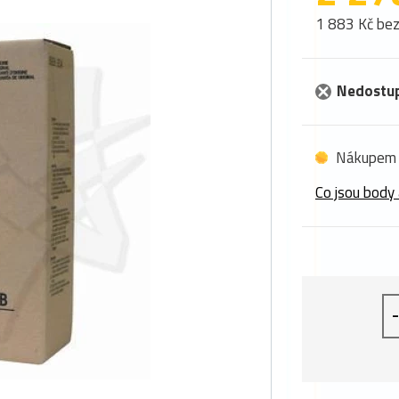
1 883 Kč be
Nedostu
Nákupem 
Co jsou body 
-