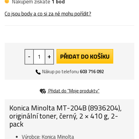
Nákupem získáte
1 bod
Co jsou body a co si za ně mohu pořídit?
-
+
PŘIDAT DO KOŠÍKU
Nákup po telefonu
603 716 092
Přidat do “Moje produkty”
Konica Minolta MT-204B (8936204),
originální toner, černý, 2 × 410 g, 2-
pack
Výrobce: Konica Minolta