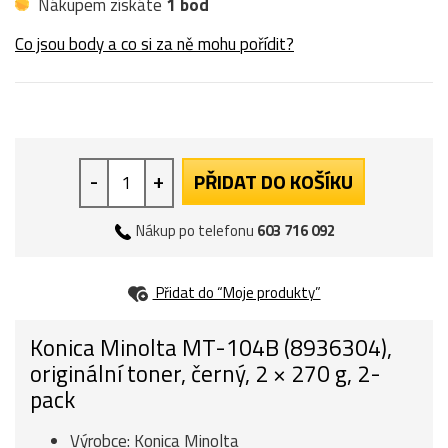
Nákupem získáte
1 bod
Co jsou body a co si za ně mohu pořídit?
-
+
PŘIDAT DO KOŠÍKU
Nákup po telefonu
603 716 092
Přidat do “Moje produkty”
Konica Minolta MT-104B (8936304),
originální toner, černý, 2 × 270 g, 2-
pack
Výrobce: Konica Minolta