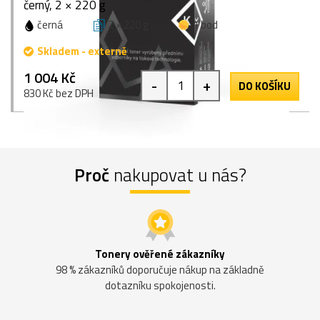
černý, 2 × 220 g
černá
2 × 220 g
1 bod
Skladem - externě
1 004 Kč
-
+
DO KOŠÍKU
830 Kč bez DPH
Proč
nakupovat u nás?
Tonery ověřené zákazníky
98 % zákazníků doporučuje nákup na základně
dotazníku spokojenosti.