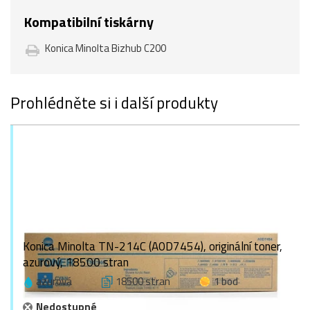
Kompatibilní tiskárny
Konica Minolta Bizhub C200
Prohlédněte si i další produkty
Konica Minolta TN-214C (A0D7454), originální toner,
azurový, 18500 stran
azurová
18500 stran
1 bod
Nedostupné