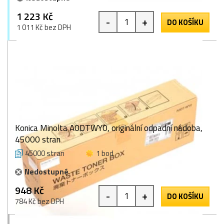
1 223 Kč
-
+
DO KOŠÍKU
1 011 Kč bez DPH
Konica Minolta A0DTWY0, originální odpadní nádoba,
45000 stran
45000 stran
1 bod
Nedostupné
948 Kč
-
+
DO KOŠÍKU
784 Kč bez DPH