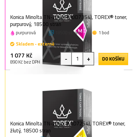
Konica Minolta TN-214M (A0D7354), TOREX® toner,
purpurový, 18500 stran
purpurová
18500 stran
1 bod
Skladem - externě
1 077 Kč
-
+
DO KOŠÍKU
890 Kč bez DPH
Konica Minolta TN-214Y (A0D7254), TOREX® toner,
žlutý, 18500 stran