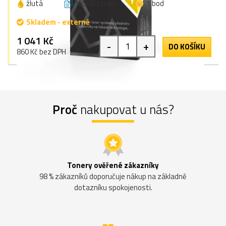
žlutá
18500 stran
1 bod
Skladem - externě
1 041 Kč
-
+
DO KOŠÍKU
860 Kč bez DPH
Proč
nakupovat u nás?
Tonery ověřené zákazníky
98 % zákazníků doporučuje nákup na základně
dotazníku spokojenosti.