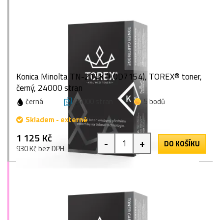
Konica Minolta TN-214K (A0D7154), TOREX® toner,
černý, 24000 stran
černá
24000 stran
5 bodů
Skladem - externě
1 125 Kč
-
+
DO KOŠÍKU
930 Kč bez DPH