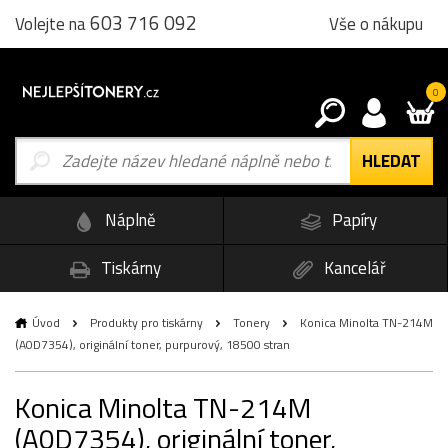
603 716 092
Vše o nákupu
Volejte na
0
Náplně
Papíry
Tiskárny
Kancelář
Úvod
Produkty pro tiskárny
Tonery
Konica Minolta TN-214M
(A0D7354), originální toner, purpurový, 18500 stran
Konica Minolta TN-214M
(A0D7354), originální toner,