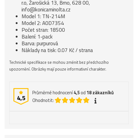
r.o, Žarošická 13, Brno, 628 00,
info@konicaminolta.cz
Model 1: TN-214M
Model 2: A0D7354
Počet stran: 18500
Balení: 1-pack
Barva: purpurová
Náklady na tisk: 0.07 Kč / strana
Technické specifikace se mohou změnit bez předchozího
upozornění. Obrázky mají pouze informativní charakter.
Průměrné hodnocení
4,5
od
18
zákazníků
4,5
Ohodnotit: