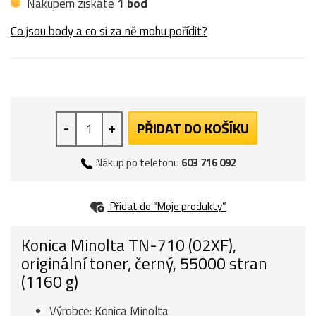
Nákupem získáte
1 bod
Co jsou body a co si za ně mohu pořídit?
-
+
PŘIDAT DO KOŠÍKU
Nákup po telefonu
603 716 092
Přidat do “Moje produkty”
Konica Minolta TN-710 (02XF),
originální toner, černý, 55000 stran
(1160 g)
Výrobce: Konica Minolta