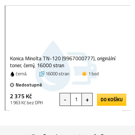
Konica Minolta TN-120 (9967000777), originální
toner, černý, 16000 stran
černá
16000 stran
1 bod
Nedostupné
2 375 Kč
-
+
DO KOŠÍKU
1 963 Kč bez DPH