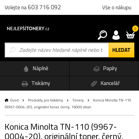
603 716 092
Vše o nákupu
Volejte na
0
Náplně
Papíry
Tiskárny
Kancelář
Úvod
Produkty pro tiskárny
Tonery
Konica Minolta TN-110
(9967-0004-20), originální toner, černý, 16000 stran
Konica Minolta TN-110 (9967-
0004-20), originální toner, černý,