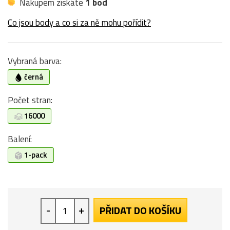
Nákupem získáte
1 bod
Co jsou body a co si za ně mohu pořídit?
Vybraná barva:
černá
Počet stran:
16000
Balení:
1-pack
-
+
PŘIDAT DO KOŠÍKU