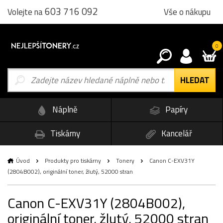
603 716 092
Vše o nákupu
Volejte na
0
Náplně
Papíry
Tiskárny
Kancelář
Úvod
Produkty pro tiskárny
Tonery
Canon C-EXV31Y
(2804B002), originální toner, žlutý, 52000 stran
Canon C-EXV31Y (2804B002),
originální toner, žlutý, 52000 stran