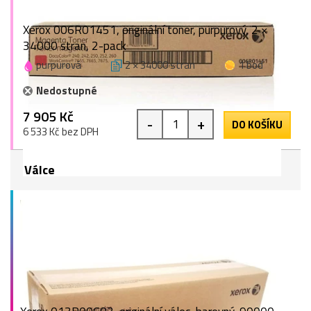
Xerox 006R01451, originální toner, purpurový, 2 ×
34000 stran, 2-pack
purpurová
2 × 34000 stran
1 bod
Nedostupné
7 905 Kč
-
+
DO KOŠÍKU
6 533 Kč bez DPH
Válce