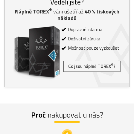
Věděli jste?
®
Náplně TOREX
vám ušetří až
40
% tiskových
nákladů
Dopravné zdarma
Doživotní záruka
Možnost pouze vyzkoušet
®
Co jsou náplně TOREX
?
Proč
nakupovat u nás?