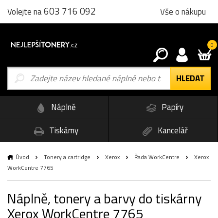
603 716 092
Vše o nákupu
Volejte na
0
Náplně
Papíry
Tiskárny
Kancelář
Úvod
Tonery a cartridge
Xerox
Řada WorkCentre
Xerox
WorkCentre 7765
Náplně, tonery a barvy do tiskárny
Xerox WorkCentre 7765