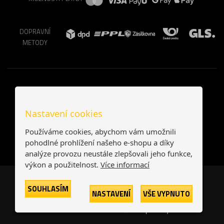
DOPRAVNÍ
METODY
Nastavení cookies
Používáme cookies, abychom vám umožnili
pohodlné prohlížení našeho e-shopu a díky
analýze provozu neustále zlepšovali jeho funkce,
výkon a použitelnost.
Více informací
Česká republika
Slovensko
SOUHLASÍM
NASTAVENÍ
VŠE VYPNUTO
© 2026
Printonia s.r.o.
Všechna práva vyhrazena
-
-