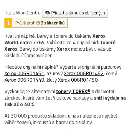
Řada WorkCentre
Přidat tiskárnu do oblíbených
Právě prohlíží
2 zákazníků
Kvalitní náplně, barvy a tonery do tiskárny
Xerox
WorkCentre 7765
. Vybírejte ze 4 originálních
tonerů
Xerox
. Barvy do tiskárny
Xerox
mohou být u vás už
následující pracovní den.
Hledáte originální náplně? Vyberte si originální purpurový
Xerox 006R01451
, azurový
Xerox 006R01452
, černý
Xerox 006R01449
, žlutý
Xerox 006R01450
.
Vyzkoušejte alternativní
tonery TOREX®
s doživotní
zárukou, které vám šetří tiskové náklady a
sníží výdaje na
tisk až o 40 %
.
Až 30 000 produktů skladem, u nás naleznete největší
výběr tonerů, inkoustů a barev do tiskárny.