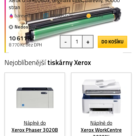
Xerox 013R00603, originální válec, barevný, 90000
stran
barevná
90000 stran
1 bod
Nedostupné
10 611 Kč
-
+
DO KOŠÍKU
8 770 Kč bez DPH
Nejoblíbenější
tiskárny Xerox
Náplně do
Náplně do
Xerox Phaser 3020B
Xerox WorkCentre