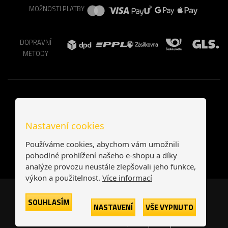
MOŽNOSTI PLATBY
DOPRAVNÍ
METODY
Nastavení cookies
Používáme cookies, abychom vám umožnili
pohodlné prohlížení našeho e-shopu a díky
analýze provozu neustále zlepšovali jeho funkce,
výkon a použitelnost.
Více informací
Česká republika
Slovensko
SOUHLASÍM
NASTAVENÍ
VŠE VYPNUTO
© 2026
Printonia s.r.o.
Všechna práva vyhrazena