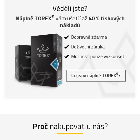
Věděli jste?
®
Náplně TOREX
vám ušetří až
40
% tiskových
nákladů
Dopravné zdarma
Doživotní záruka
Možnost pouze vyzkoušet
®
Co jsou náplně TOREX
?
Proč
nakupovat u nás?