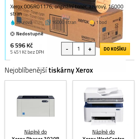
Xerox 006R01176, originální toner, azurový, 16000
stran
azurová
16000 stran
1 bod
Nedostupné
6 596 Kč
-
+
DO KOŠÍKU
5 451 Kč bez DPH
Nejoblíbenější
tiskárny Xerox
Náplně do
Náplně do
Xerox Phaser 3020B
Xerox WorkCentre