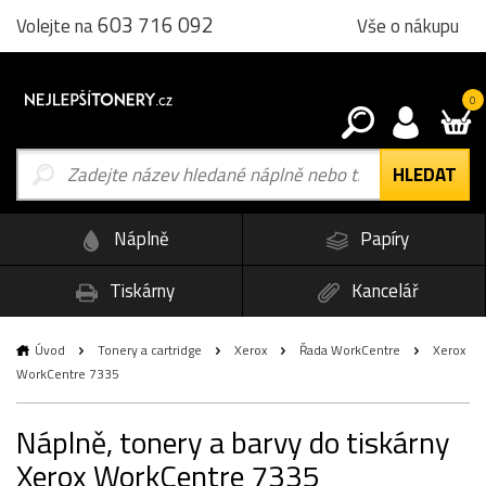
603 716 092
Vše o nákupu
Volejte na
0
Náplně
Papíry
Tiskárny
Kancelář
Úvod
Tonery a cartridge
Xerox
Řada WorkCentre
Xerox
WorkCentre 7335
Náplně, tonery a barvy do tiskárny
Xerox WorkCentre 7335