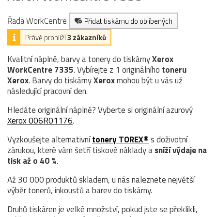
Řada WorkCentre
Přidat tiskárnu do oblíbených
Právě prohlíží
3 zákazníků
Kvalitní náplně, barvy a tonery do tiskárny
Xerox
WorkCentre 7335
. Vybírejte z 1 originálního
toneru
Xerox
. Barvy do tiskárny
Xerox
mohou být u vás už
následující pracovní den.
Hledáte originální náplně? Vyberte si originální azurový
Xerox 006R01176
.
Vyzkoušejte alternativní
tonery TOREX®
s doživotní
zárukou, které vám šetří tiskové náklady a
sníží výdaje na
tisk až o 40 %
.
Až 30 000 produktů skladem, u nás naleznete největší
výběr tonerů, inkoustů a barev do tiskárny.
Druhů tiskáren je velké množství, pokud jste se překlikli,