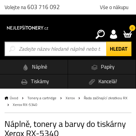
603 716 092
Vše o nákupu
Volejte na
0
Náplně
Papíry
Tiskárny
Kancelář
Úvod
Tonery a cartridge
Xerox
Řada začínající zkratkou RX
Xerox RX-5340
Náplně, tonery a barvy do tiskárny
Xerox RX-5340