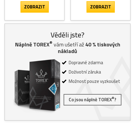
ZOBRAZIT
ZOBRAZIT
Věděli jste?
®
Náplně TOREX
vám ušetří až
40
% tiskových
nákladů
Dopravné zdarma
Doživotní záruka
Možnost pouze vyzkoušet
®
Co jsou náplně TOREX
?