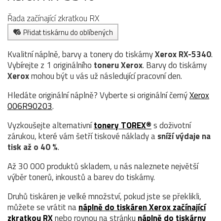
Řada začínající zkratkou RX
Přidat tiskárnu do oblíbených
Kvalitní náplně, barvy a tonery do tiskárny
Xerox RX-5340
.
Vybírejte z 1 originálního
toneru
Xerox
. Barvy do tiskárny
Xerox
mohou být u vás už následující pracovní den.
Hledáte originální náplně? Vyberte si originální černý
Xerox
006R90203
.
Vyzkoušejte alternativní
tonery TOREX®
s doživotní
zárukou, které vám šetří tiskové náklady a
sníží výdaje na
tisk až o 40 %
.
Až 30 000 produktů skladem, u nás naleznete největší
výběr tonerů, inkoustů a barev do tiskárny.
Druhů tiskáren je velké množství, pokud jste se překlikli,
můžete se vrátit na
náplně do tiskáren Xerox začínající
zkratkou RX
nebo rovnou na stránku
náplně do tiskárny