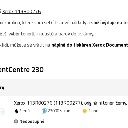
ný
Xerox 113R00276
.
ní zárukou, které vám šetří tiskové náklady a
sníží výdaje na ti
ší výběr tonerů, inkoustů a barev do tiskárny.
likli, můžete se vrátit na
náplně do tiskáren Xerox Documen
entCentre 230
ry
Xerox 113R00276 (113R00277), originální toner, černý
černá
23000 stran
1 bod
Nedostupné