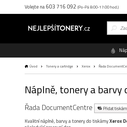
603 716 092
Volejte na
(Po-Pá 8:00-17:00 hod.)
Náp
Úvod
Tonery a cartridge
Xerox
Řada DocumentCe
Náplně, tonery a barvy
Řada DocumentCentre
Přidat tiskár
Kvalitní náplně, barvy a tonery do tiskárny
Xerox D