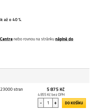
sk až o 40 %
.
tCentre
nebo rovnou na stránku
náplně do
5 875 Kč
, 23000 stran
4 855 Kč bez DPH
-
+
DO KOŠÍKU