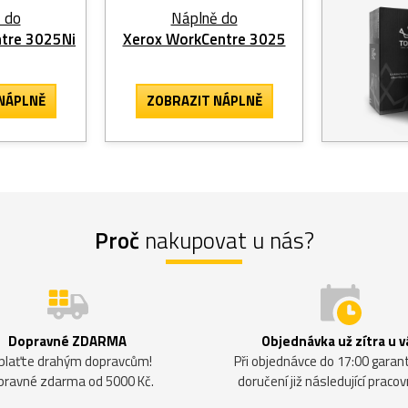
 do
Náplně do
tre 3025Ni
Xerox WorkCentre 3025
NÁPLNĚ
ZOBRAZIT
NÁPLNĚ
Proč
nakupovat u nás?
Dopravné ZDARMA
Objednávka už zítra u v
plaťte drahým dopravcům!
Při objednávce do 17:00 gara
pravné zdarma od 5000 Kč.
doručení již následující pracov