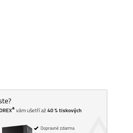
jste?
®
TOREX
vám ušetří až
40
% tiskových
Dopravné zdarma