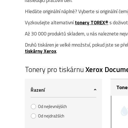
následující pracovní den.
Hledáte originální náplně? Vyberte si originální čer
Vyzkoušejte alternativní
tonery TOREX®
s doživot
Až 30 000 produktů skladem, u nás naleznete největ
Druhů tiskáren je velké množství, pokud jste se přek
tiskárny Xerox
.
Tonery pro tiskárnu
Xerox Docum
Tone
Řazení
Od nejlevnějších
Od nejdražších