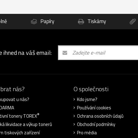
lně
Papíry
Tiskárny
e ihned na váš email:
ybrat nás?
O společnosti
kupovat u nás?
Kdo jsme?
ZDARMA
Používání cookies
®
tivní tonery TOREX
Ochrana osobních údajů
cká likvidace a výkup tonerů
Obchodní podmínky
m tiskových zařízení
Pro média