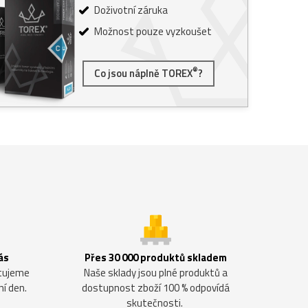
Doživotní záruka
Možnost pouze vyzkoušet
®
Co jsou náplně TOREX
?
ás
Přes 30 000 produktů skladem
ntujeme
Naše sklady jsou plné produktů a
ní den.
dostupnost zboží 100 % odpovídá
skutečnosti.