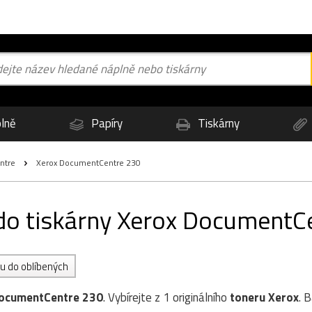
lně
Papíry
Tiskárny
ntre
Xerox DocumentCentre 230
 do tiskárny Xerox DocumentC
nu do oblíbených
ocumentCentre 230
. Vybírejte z 1 originálního
toneru
Xerox
. 