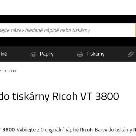
lně
Papíry
Tiskárny
h VT 3800
 do tiskárny Ricoh VT 3800
T 3800
. Vybírejte z 0 originální náplně
Ricoh
. Barvy do tiskárny
R