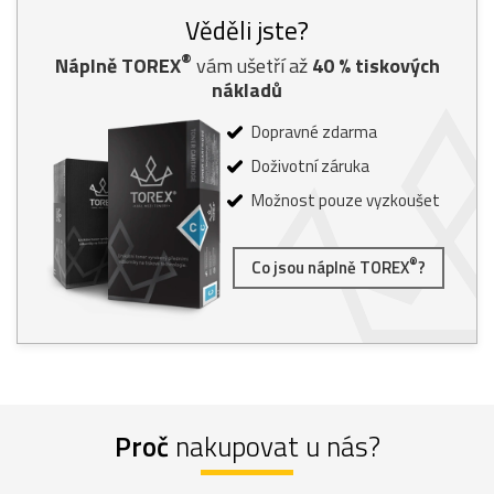
Věděli jste?
®
Náplně TOREX
vám ušetří až
40
% tiskových
nákladů
Dopravné zdarma
Doživotní záruka
Možnost pouze vyzkoušet
®
Co jsou náplně TOREX
?
Proč
nakupovat u nás?