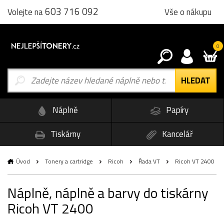
603 716 092
Vše o nákupu
Volejte na
0
Náplně
Papíry
Tiskárny
Kancelář
Úvod
Tonery a cartridge
Ricoh
Řada VT
Ricoh VT 2400
Náplně, náplně a barvy do tiskárny
Ricoh VT 2400