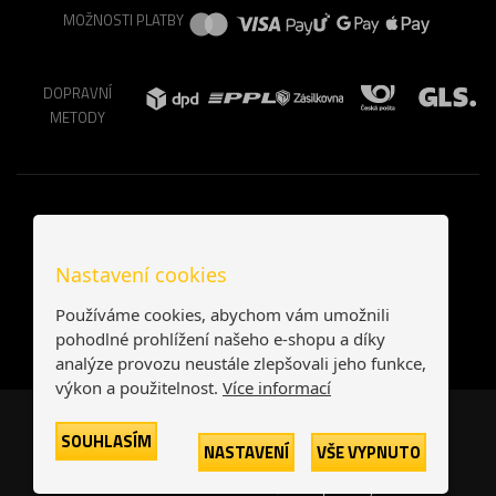
MOŽNOSTI PLATBY
DOPRAVNÍ
METODY
Nastavení cookies
Používáme cookies, abychom vám umožnili
pohodlné prohlížení našeho e-shopu a díky
analýze provozu neustále zlepšovali jeho funkce,
výkon a použitelnost.
Více informací
Česká republika
Slovensko
SOUHLASÍM
NASTAVENÍ
VŠE VYPNUTO
© 2026
Printonia s.r.o.
Všechna práva vyhrazena