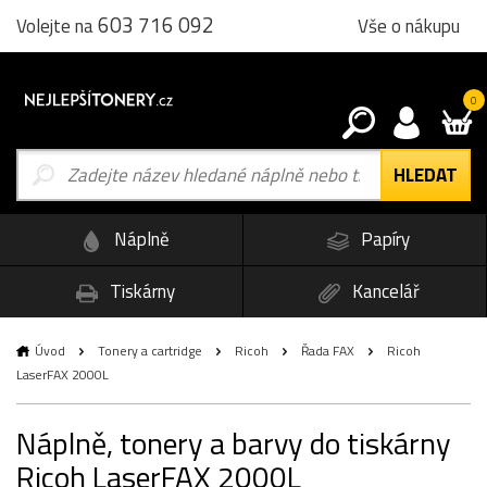
603 716 092
Vše o nákupu
Volejte na
0
Náplně
Papíry
Tiskárny
Kancelář
Úvod
Tonery a cartridge
Ricoh
Řada FAX
Ricoh
LaserFAX 2000L
Náplně, tonery a barvy do tiskárny
Ricoh LaserFAX 2000L