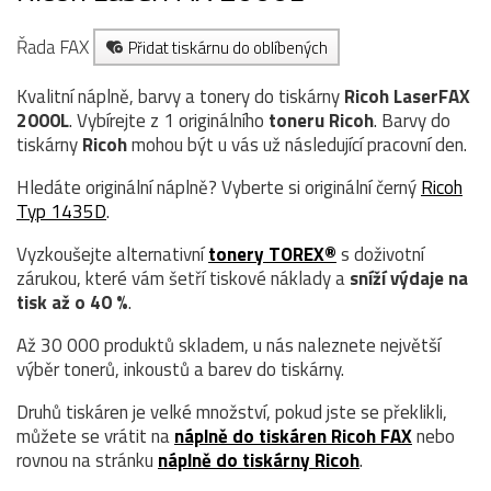
Řada FAX
Přidat tiskárnu do oblíbených
Kvalitní náplně, barvy a tonery do tiskárny
Ricoh LaserFAX
2000L
. Vybírejte z 1 originálního
toneru
Ricoh
. Barvy do
tiskárny
Ricoh
mohou být u vás už následující pracovní den.
Hledáte originální náplně? Vyberte si originální černý
Ricoh
Typ 1435D
.
Vyzkoušejte alternativní
tonery TOREX®
s doživotní
zárukou, které vám šetří tiskové náklady a
sníží výdaje na
tisk až o 40 %
.
Až 30 000 produktů skladem, u nás naleznete největší
výběr tonerů, inkoustů a barev do tiskárny.
Druhů tiskáren je velké množství, pokud jste se překlikli,
můžete se vrátit na
náplně do tiskáren Ricoh FAX
nebo
rovnou na stránku
náplně do tiskárny Ricoh
.