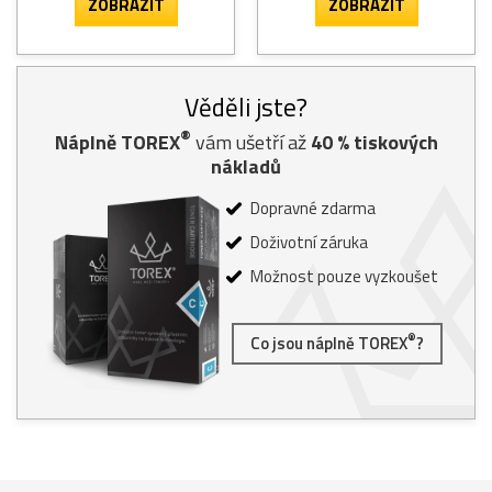
ZOBRAZIT
ZOBRAZIT
Věděli jste?
®
Náplně TOREX
vám ušetří až
40
% tiskových
nákladů
Dopravné zdarma
Doživotní záruka
Možnost pouze vyzkoušet
®
Co jsou náplně TOREX
?