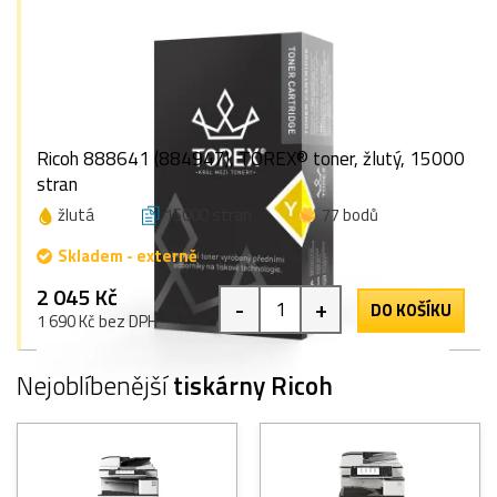
Ricoh 888641 (884947), TOREX® toner, žlutý, 15000
stran
žlutá
15000 stran
77 bodů
Skladem - externě
2 045 Kč
-
+
DO KOŠÍKU
1 690 Kč bez DPH
Nejoblíbenější
tiskárny Ricoh