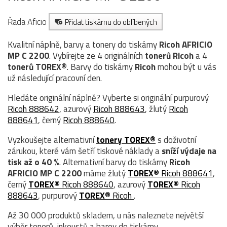
Řada Aficio
Přidat tiskárnu do oblíbených
Kvalitní náplně, barvy a tonery do tiskárny
Ricoh AFRICIO
MP C 2200
. Vybírejte ze 4 originálních
tonerů
Ricoh
a 4
tonerů TOREX®
. Barvy do tiskárny
Ricoh
mohou být u vás
už následující pracovní den.
Hledáte originální náplně? Vyberte si originální purpurový
Ricoh 888642
, azurový
Ricoh 888643
, žlutý
Ricoh
888641
, černý
Ricoh 888640
.
Vyzkoušejte alternativní
tonery TOREX®
s doživotní
zárukou, které vám šetří tiskové náklady a
sníží výdaje na
tisk až o 40 %
. Alternativní barvy do tiskárny
Ricoh
AFRICIO MP C 2200
máme žlutý
TOREX®
Ricoh 888641
,
černý
TOREX®
Ricoh 888640
, azurový
TOREX®
Ricoh
888643
, purpurový
TOREX®
Ricoh
.
Až 30 000 produktů skladem, u nás naleznete největší
výběr tonerů, inkoustů a barev do tiskárny.