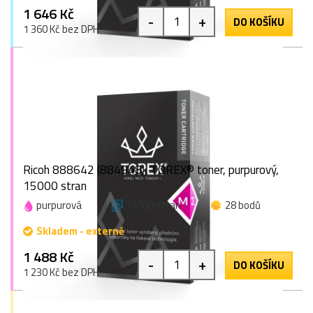
1 646 Kč
-
+
DO KOŠÍKU
1 360 Kč bez DPH
Ricoh 888642 (884948), TOREX® toner, purpurový,
15000 stran
purpurová
15000 stran
28 bodů
Skladem - externě
1 488 Kč
-
+
DO KOŠÍKU
1 230 Kč bez DPH