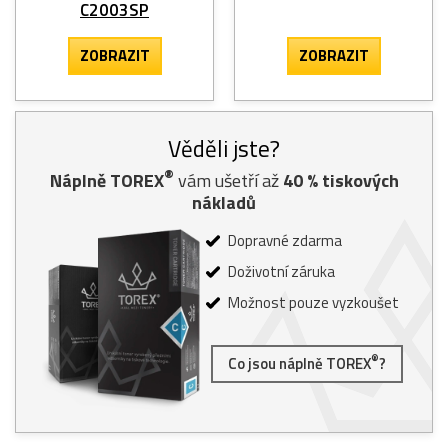
C2003SP
ZOBRAZIT
ZOBRAZIT
Věděli jste?
®
Náplně TOREX
vám ušetří až
40
% tiskových
nákladů
Dopravné zdarma
Doživotní záruka
Možnost pouze vyzkoušet
®
Co jsou náplně TOREX
?