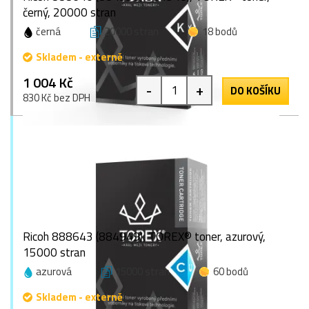
černý, 20000 stran
černá
20000 stran
18 bodů
Skladem - externě
1 004 Kč
-
+
DO KOŠÍKU
830 Kč bez DPH
Ricoh 888643 (884949), TOREX® toner, azurový,
15000 stran
azurová
15000 stran
60 bodů
Skladem - externě