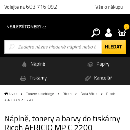
603 716 092
Vše o nákupu
Volejte na
0
Náplně
Papíry
Tiskárny
Kancelář
Úvod
Tonery a cartridge
Ricoh
Řada Aficio
Ricoh
AFRICIO MP C 2200
Náplně, tonery a barvy do tiskárny
Ricoh AFRICIO MP C 2200