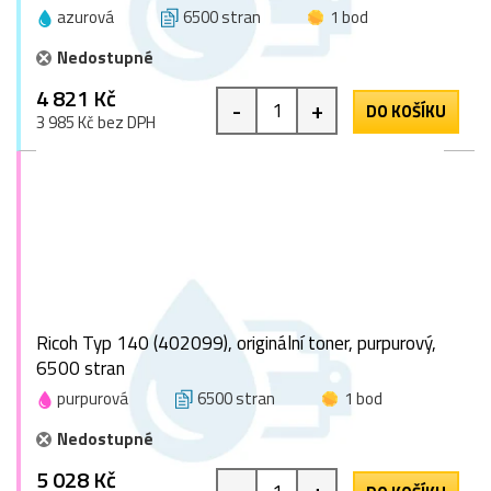
azurová
6500 stran
1 bod
Nedostupné
4 821 Kč
-
+
DO KOŠÍKU
3 985 Kč bez DPH
Ricoh Typ 140 (402099), originální toner, purpurový,
6500 stran
purpurová
6500 stran
1 bod
Nedostupné
5 028 Kč