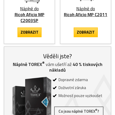
Náplně do
Náplně do
Ricoh Aficio MP
Ricoh Aficio MP C2011
C2003SP
ZOBRAZIT
ZOBRAZIT
Věděli jste?
®
Náplně TOREX
vám ušetří až
40
% tiskových
nákladů
Dopravné zdarma
Doživotní záruka
Možnost pouze vyzkoušet
®
Co jsou náplně TOREX
?