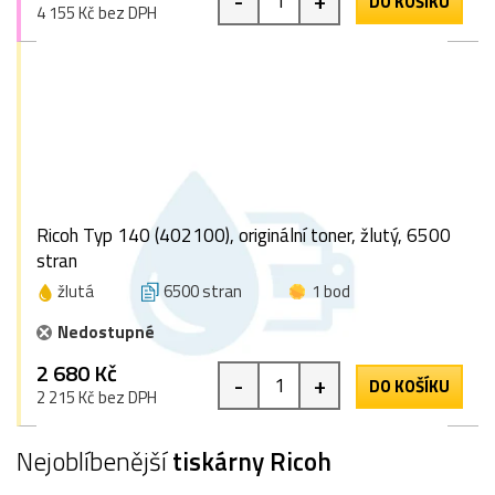
-
+
DO KOŠÍKU
4 155 Kč bez DPH
Ricoh Typ 140 (402100), originální toner, žlutý, 6500
stran
žlutá
6500 stran
1 bod
Nedostupné
2 680 Kč
-
+
DO KOŠÍKU
2 215 Kč bez DPH
Nejoblíbenější
tiskárny Ricoh