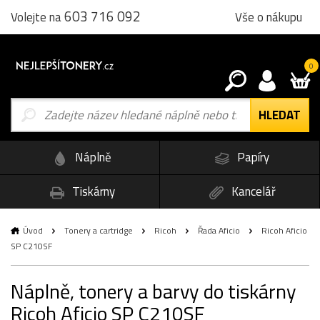
603 716 092
Vše o nákupu
Volejte na
0
Náplně
Papíry
Tiskárny
Kancelář
Úvod
Tonery a cartridge
Ricoh
Řada Aficio
Ricoh Aficio
SP C210SF
Náplně, tonery a barvy do tiskárny
Ricoh Aficio SP C210SF