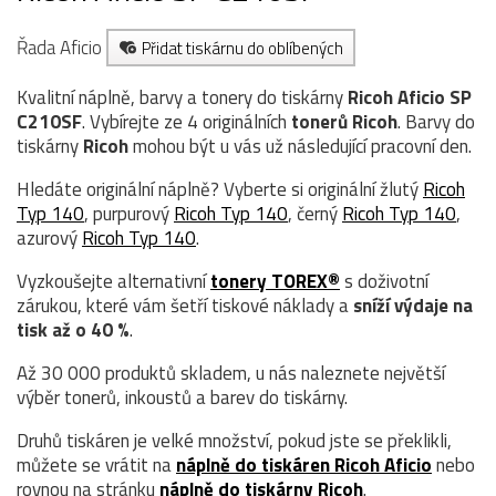
Řada Aficio
Přidat tiskárnu do oblíbených
Kvalitní náplně, barvy a tonery do tiskárny
Ricoh Aficio SP
C210SF
. Vybírejte ze 4 originálních
tonerů
Ricoh
. Barvy do
tiskárny
Ricoh
mohou být u vás už následující pracovní den.
Hledáte originální náplně? Vyberte si originální žlutý
Ricoh
Typ 140
, purpurový
Ricoh Typ 140
, černý
Ricoh Typ 140
,
azurový
Ricoh Typ 140
.
Vyzkoušejte alternativní
tonery TOREX®
s doživotní
zárukou, které vám šetří tiskové náklady a
sníží výdaje na
tisk až o 40 %
.
Až 30 000 produktů skladem, u nás naleznete největší
výběr tonerů, inkoustů a barev do tiskárny.
Druhů tiskáren je velké množství, pokud jste se překlikli,
můžete se vrátit na
náplně do tiskáren Ricoh Aficio
nebo
rovnou na stránku
náplně do tiskárny Ricoh
.