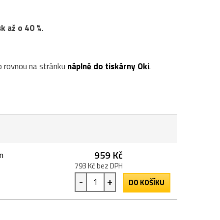
sk až o 40 %
.
 rovnou na stránku
náplně do tiskárny Oki
.
959 Kč
n
793 Kč bez DPH
-
+
DO KOŠÍKU