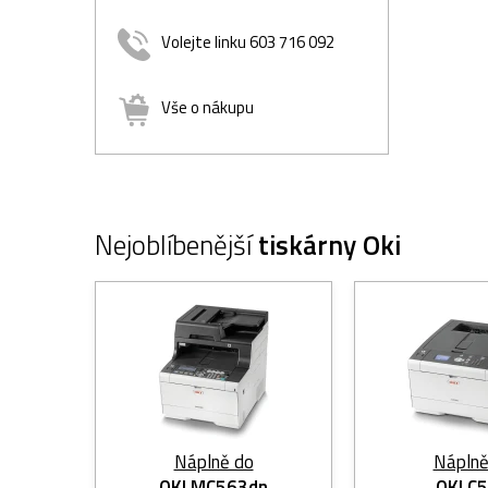
Volejte linku 603 716 092
Vše o nákupu
Nejoblíbenější
tiskárny Oki
Náplně do
Náplně
OKI MC563dn
OKI C