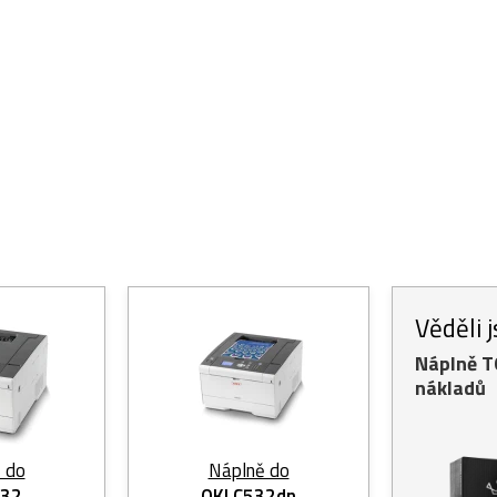
Věděli 
Náplně 
nákladů
 do
Náplně do
532
OKI C532dn