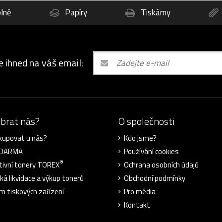
lně
Papíry
Tiskárny
e ihned na váš email:
ybrat nás?
O společnosti
kupovat u nás?
Kdo jsme?
ZDARMA
Používání cookies
®
tivní tonery TOREX
Ochrana osobních údajů
cká likvidace a výkup tonerů
Obchodní podmínky
m tiskových zařízení
Pro média
Kontakt