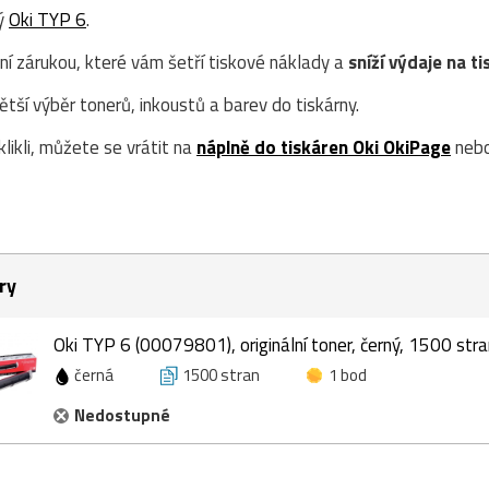
ný
Oki TYP 6
.
ní zárukou, které vám šetří tiskové náklady a
sníží výdaje na ti
ší výběr tonerů, inkoustů a barev do tiskárny.
likli, můžete se vrátit na
náplně do tiskáren Oki OkiPage
nebo
ry
Oki TYP 6 (00079801), originální toner, černý, 1500 stra
černá
1500 stran
1 bod
Nedostupné