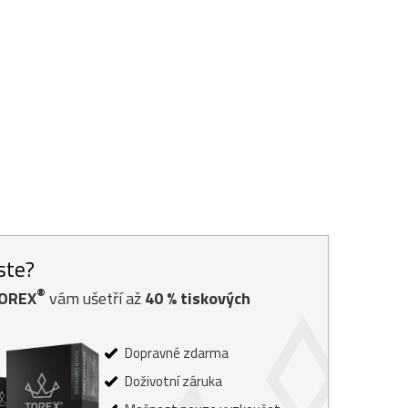
jste?
®
TOREX
vám ušetří až
40
% tiskových
Dopravné zdarma
Doživotní záruka