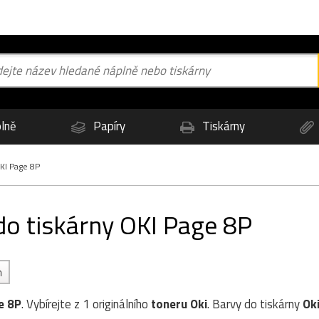
lně
Papíry
Tiskárny
KI Page 8P
do tiskárny OKI Page 8P
h
e 8P
. Vybírejte z 1 originálního
toneru
Oki
. Barvy do tiskárny
Ok