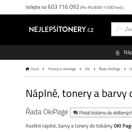
603 716 092
Volejte na
(Po-Pá 8:00-17:00 hod.)
Náp
Úvod
Tonery a cartridge
Oki
Řada OkiPage
O
Náplně, tonery a barvy 
Řada OkiPage
Přidat tiskárnu do oblíbenýc
Kvalitní náplně, barvy a tonery do tiskárny
OKI Pag