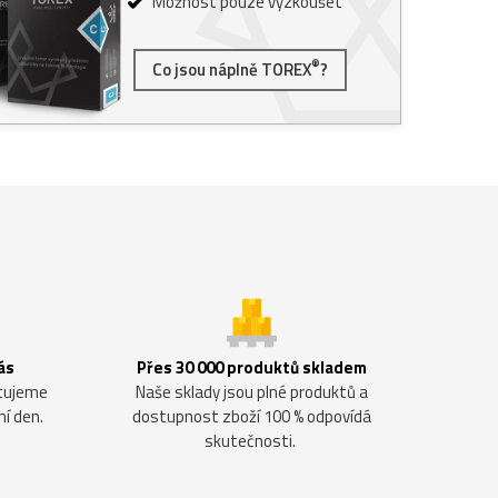
Možnost pouze vyzkoušet
®
Co jsou náplně TOREX
?
ás
Přes 30 000 produktů skladem
ntujeme
Naše sklady jsou plné produktů a
ní den.
dostupnost zboží 100 % odpovídá
skutečnosti.