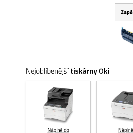
Zapé
Nejoblíbenější
tiskárny Oki
Náplně do
Náplně