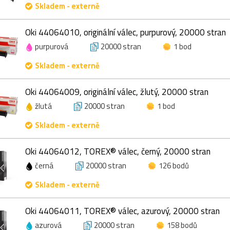
Skladem - externě
Oki 44064010, originální válec, purpurový, 20000 stran
purpurová
20000 stran
1 bod
Skladem - externě
Oki 44064009, originální válec, žlutý, 20000 stran
žlutá
20000 stran
1 bod
Skladem - externě
Oki 44064012, TOREX® válec, černý, 20000 stran
černá
20000 stran
126 bodů
Skladem - externě
Oki 44064011, TOREX® válec, azurový, 20000 stran
azurová
20000 stran
158 bodů