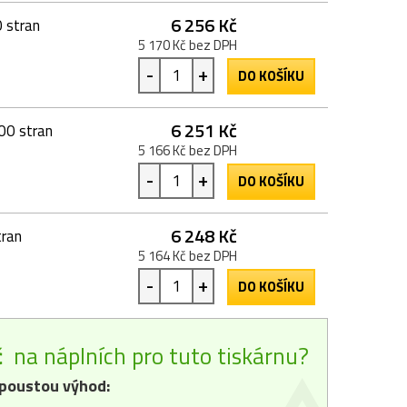
6 256 Kč
 stran
5 170 Kč bez DPH
-
+
DO KOŠÍKU
6 251 Kč
00 stran
5 166 Kč bez DPH
-
+
DO KOŠÍKU
6 248 Kč
tran
5 164 Kč bez DPH
-
+
DO KOŠÍKU
č
na náplních pro tuto tiskárnu?
poustou výhod: