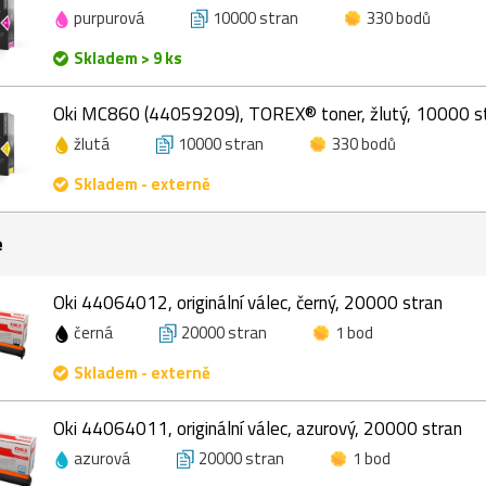
purpurová
10000 stran
330 bodů
Skladem > 9 ks
Oki MC860 (44059209), TOREX® toner, žlutý, 10000 s
žlutá
10000 stran
330 bodů
Skladem - externě
e
Oki 44064012, originální válec, černý, 20000 stran
černá
20000 stran
1 bod
Skladem - externě
Oki 44064011, originální válec, azurový, 20000 stran
azurová
20000 stran
1 bod