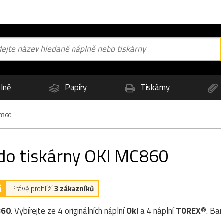
lně
Papíry
Tiskárny
C860
 do tiskárny OKI MC860
Právě prohlíží
3 zákazníků
860
. Vybírejte ze 4 originálních náplní
Oki
a 4 náplní
TOREX®
. Ba