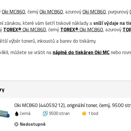
ý
Oki MC860
, černý
Oki MC860
, azurový
Oki MC860
, purpurový
ní zárukou, které vám šetří tiskové náklady a
sníží výdaje na ti
tý
TOREX®
Oki MC860
, černý
TOREX®
Oki MC860
, azurový
TO
ší výběr tonerů, inkoustů a barev do tiskárny.
likli, můžete se vrátit na
náplně do tiskáren Oki MC
nebo rovn
ry
Oki MC860 (44059212), originální toner, černý, 9500 st
černá
9500 stran
1 bod
Nedostupné