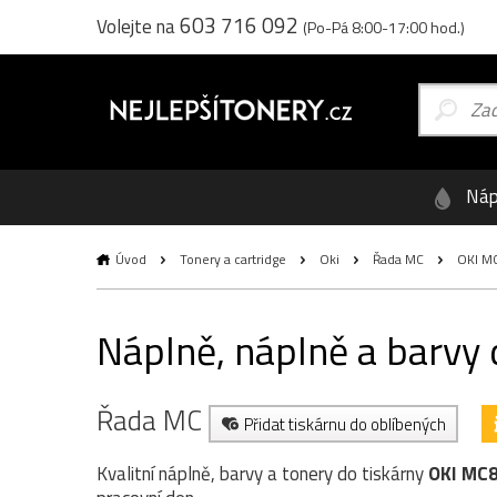
603 716 092
Volejte na
(Po-Pá 8:00-17:00 hod.)
Náp
Úvod
Tonery a cartridge
Oki
Řada MC
OKI M
Náplně, náplně a barvy
Řada MC
Přidat tiskárnu do oblíbených
Kvalitní náplně, barvy a tonery do tiskárny
OKI MC