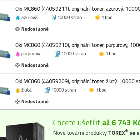
Oki MC860 (44059211), originální toner, azurový, 10000
azurová
10000 stran
1 bod
Nedostupné
Oki MC860 (44059210), originální toner, purpurový, 100
purpurová
10000 stran
1 bod
Nedostupné
Oki MC860 (44059209), originální toner, žlutý, 10000 s
žlutá
10000 stran
1 bod
Nedostupné
Chcete ušetřit
až 6 743 K
®
Nové tovární produkty
TOREX
se s