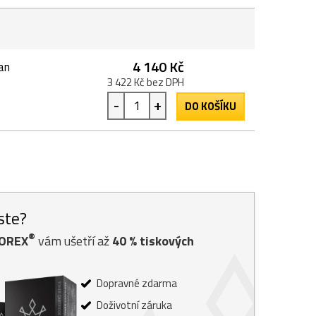
4 140 Kč
an
3 422 Kč bez DPH
-
+
DO KOŠÍKU
jste?
®
TOREX
vám ušetří až
40
% tiskových
Dopravné zdarma
Doživotní záruka