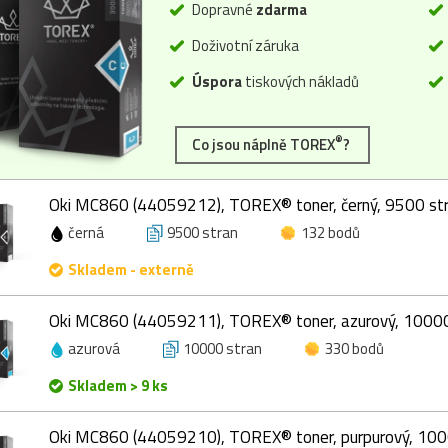
Dopravné
zdarma
Doživotní záruka
Úspora
tiskových nákladů
®
Co jsou náplně TOREX
?
Oki MC860 (44059212), TOREX® toner, černý, 9500 st
černá
9500 stran
132 bodů
Skladem - externě
Oki MC860 (44059211), TOREX® toner, azurový, 10000
azurová
10000 stran
330 bodů
Skladem > 9 ks
Oki MC860 (44059210), TOREX® toner, purpurový, 100