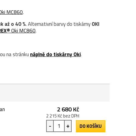
Oki MC860
.
sk až o 40 %
. Alternativní barvy do tiskárny
OKI
REX®
Oki MC860
.
ou na stránku
náplně do tiskárny Oki
.
2 680 Kč
ran
2 215 Kč bez DPH
-
+
DO KOŠÍKU