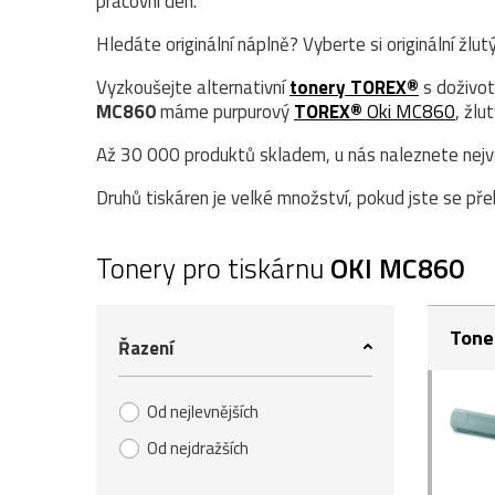
pracovní den.
Hledáte originální náplně? Vyberte si originální žlut
Vyzkoušejte alternativní
tonery TOREX®
s doživot
MC860
máme purpurový
TOREX®
Oki MC860
, žlu
Až 30 000 produktů skladem, u nás naleznete největ
Druhů tiskáren je velké množství, pokud jste se přek
Tonery pro tiskárnu
OKI MC860
Tone
Řazení
Od nejlevnějších
Od nejdražších