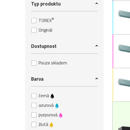
Typ produktu
®
TOREX
Originál
Dostupnost
Pouze skladem
Barva
černá
azurová
purpurová
žlutá