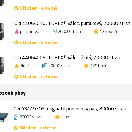
Skladem - externě
Oki 44064010, TOREX® válec, purpurový, 20000 stran
purpurová
20000 stran
126 bodů
Skladem - externě
Oki 44064009, TOREX® válec, žlutý, 20000 stran
žlutá
20000 stran
129 bodů
Skladem - externě
osové pásy
Oki 43449705, originální přenosový pás, 80000 stran
80000 stran
1 bod
Skladem - externě