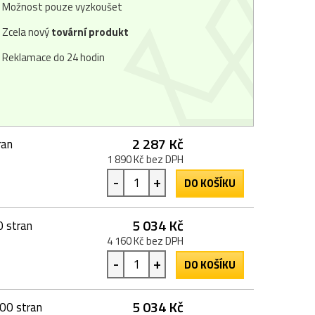
Možnost pouze vyzkoušet
Zcela nový
tovární produkt
Reklamace do 24 hodin
2 287 Kč
ran
1 890 Kč bez DPH
-
+
DO KOŠÍKU
5 034 Kč
 stran
4 160 Kč bez DPH
-
+
DO KOŠÍKU
5 034 Kč
00 stran