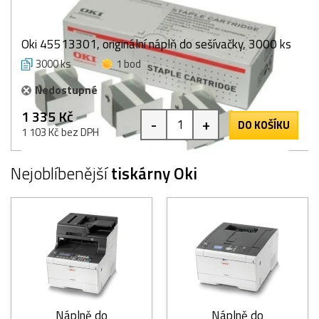
Oki 45513301, originální náplň do sešívačky, 3000 ks
3000 ks
1 bod
Nedostupné
1 335 Kč
-
+
DO KOŠÍKU
1 103 Kč bez DPH
Nejoblíbenější
tiskárny Oki
Náplně do
Náplně do