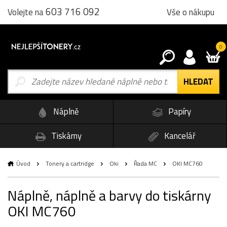
603 716 092
Vše o nákupu
Volejte na
0
Náplně
Papíry
Tiskárny
Kancelář
Úvod
Tonery a cartridge
Oki
Řada MC
OKI MC760
Náplně, náplně a barvy do tiskárny
OKI MC760