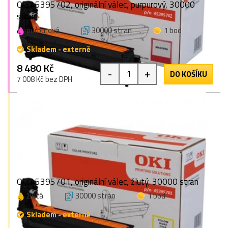
Oki 45395702, originální válec, purpurový, 30000
stran
purpurová
30000 stran
1 bod
Skladem - externě
8 480 Kč
-
+
DO KOŠÍKU
7 008 Kč bez DPH
Oki 45395701, originální válec, žlutý, 30000 stran
žlutá
30000 stran
1 bod
Skladem - externě