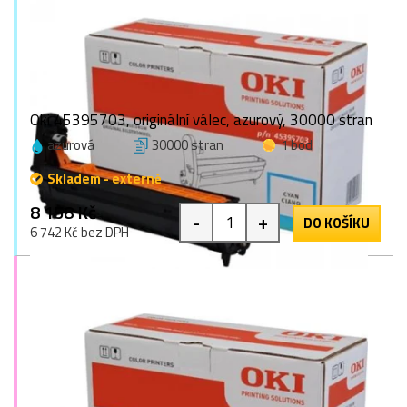
Oki 45395703, originální válec, azurový, 30000 stran
azurová
30000 stran
1 bod
Skladem - externě
8 158 Kč
-
+
DO KOŠÍKU
6 742 Kč bez DPH