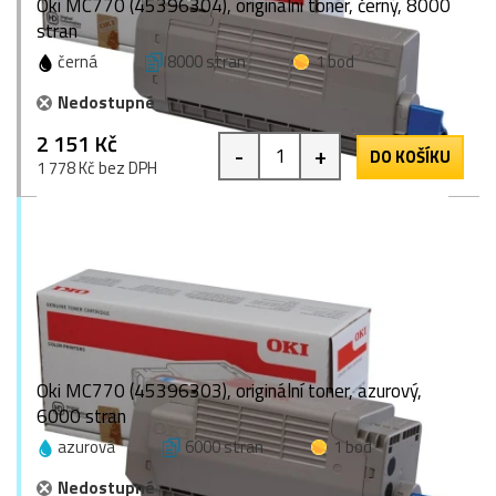
Oki MC770 (45396304), originální toner, černý, 8000
stran
černá
8000 stran
1 bod
Nedostupné
2 151 Kč
-
+
DO KOŠÍKU
1 778 Kč bez DPH
Oki MC770 (45396303), originální toner, azurový,
6000 stran
azurová
6000 stran
1 bod
Nedostupné