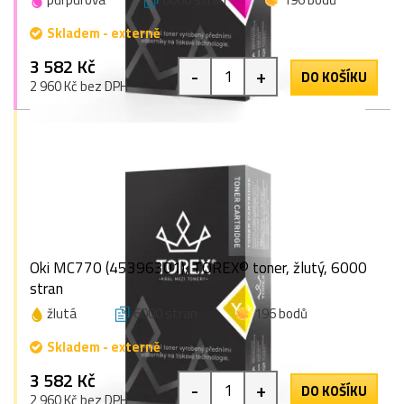
Skladem - externě
3 582 Kč
-
+
DO KOŠÍKU
2 960 Kč bez DPH
Oki MC770 (45396301), TOREX® toner, žlutý, 6000
stran
žlutá
6000 stran
196 bodů
Skladem - externě
3 582 Kč
-
+
DO KOŠÍKU
2 960 Kč bez DPH