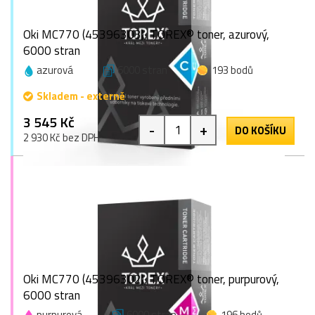
Oki MC770 (45396303), TOREX® toner, azurový,
6000 stran
azurová
6000 stran
193 bodů
Skladem - externě
3 545 Kč
-
+
DO KOŠÍKU
2 930 Kč bez DPH
Oki MC770 (45396302), TOREX® toner, purpurový,
6000 stran
purpurová
6000 stran
196 bodů