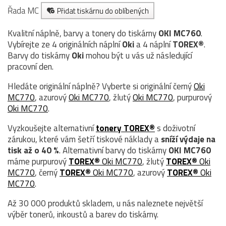
Řada MC
Přidat tiskárnu do oblíbených
Kvalitní náplně, barvy a tonery do tiskárny
OKI MC760
.
Vybírejte ze 4 originálních náplní
Oki
a 4 náplní
TOREX®
.
Barvy do tiskárny
Oki
mohou být u vás už následující
pracovní den.
Hledáte originální náplně? Vyberte si originální černý
Oki
MC770
, azurový
Oki MC770
, žlutý
Oki MC770
, purpurový
Oki MC770
.
Vyzkoušejte alternativní
tonery TOREX®
s doživotní
zárukou, které vám šetří tiskové náklady a
sníží výdaje na
tisk až o 40 %
. Alternativní barvy do tiskárny
OKI MC760
máme purpurový
TOREX®
Oki MC770
, žlutý
TOREX®
Oki
MC770
, černý
TOREX®
Oki MC770
, azurový
TOREX®
Oki
MC770
.
Až 30 000 produktů skladem, u nás naleznete největší
výběr tonerů, inkoustů a barev do tiskárny.