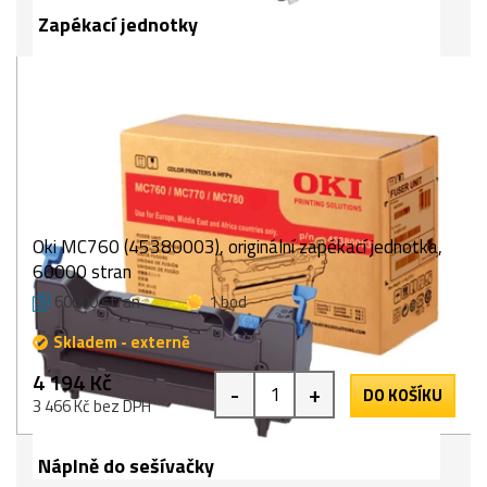
Zapékací jednotky
Oki MC760 (45380003), originální zapékací jednotka,
60000 stran
60000 stran
1 bod
Skladem - externě
4 194 Kč
-
+
DO KOŠÍKU
3 466 Kč bez DPH
Náplně do sešívačky