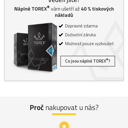
®
Náplně TOREX
vám ušetří až
40
% tiskových
nákladů
Dopravné zdarma
Doživotní záruka
Možnost pouze vyzkoušet
®
Co jsou náplně TOREX
?
Proč
nakupovat u nás?