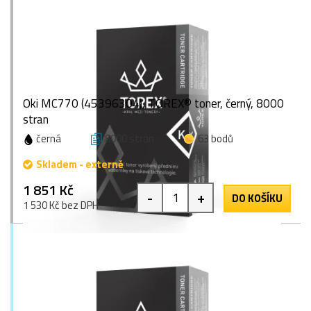
Oki MC770 (45396304), TOREX® toner, černý, 8000
stran
černá
8000 stran
63 bodů
Skladem - externě
1 851 Kč
-
+
DO KOŠÍKU
1 530 Kč bez DPH