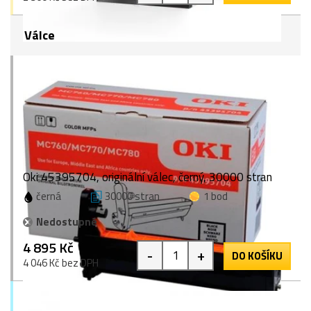
Válce
Oki 45395704, originální válec, černý, 30000 stran
černá
30000 stran
1 bod
Nedostupné
4 895 Kč
-
+
DO KOŠÍKU
4 046 Kč bez DPH