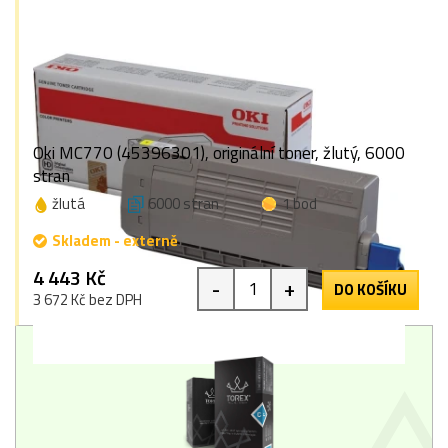
Oki MC770 (45396301), originální toner, žlutý, 6000
stran
žlutá
6000 stran
1 bod
Skladem - externě
4 443 Kč
-
+
DO KOŠÍKU
3 672 Kč bez DPH