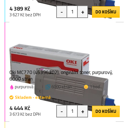
4 389 Kč
-
+
DO KOŠÍKU
3 627 Kč bez DPH
Oki MC770 (45396302), originální toner, purpurový,
6000 stran
purpurová
6000 stran
1 bod
Skladem - externě
4 444 Kč
-
+
DO KOŠÍKU
3 673 Kč bez DPH