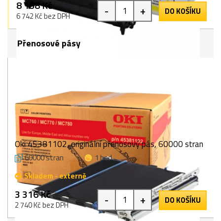
8 158 Kč
-
+
DO KOŠÍKU
6 742 Kč bez DPH
Přenosové pásy
Oki 45381102, originální přenosový pás, 60000 stran
60000 stran
1 bod
Skladem - externě
3 316 Kč
-
+
DO KOŠÍKU
2 740 Kč bez DPH