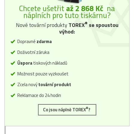
Chcete ušetřit
až 2 868 Kč
na
náplních pro tuto tiskárnu?
®
Nové tovární produkty
TOREX
se spoustou
výhod:
Dopravné
zdarma
Doživotní záruka
Úspora
tiskových nákladů
Možnost pouze vyzkoušet
Zcela nový
tovární produkt
Reklamace do 24 hodin
®
Co jsou náplně TOREX
?