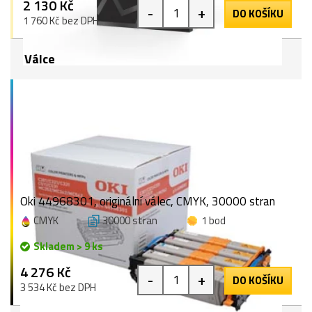
2 130 Kč
-
+
DO KOŠÍKU
1 760 Kč bez DPH
Válce
Oki 44968301, originální válec, CMYK, 30000 stran
CMYK
30000 stran
1 bod
Skladem > 9 ks
4 276 Kč
-
+
DO KOŠÍKU
3 534 Kč bez DPH