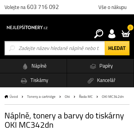
603 716 092
Vše o nákupu
Volejte na
0
Náplně
Papíry
Tiskárny
Kancelář
Úvod
Tonery a cartridge
Oki
Řada MC
OKI MC342dn
Náplně, tonery a barvy do tiskárny
OKI MC342dn