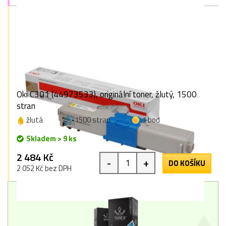
Oki C301 (44973533), originální toner, žlutý, 1500
stran
žlutá
1500 stran
1 bod
Skladem > 9 ks
2 484 Kč
-
+
DO KOŠÍKU
2 052 Kč bez DPH