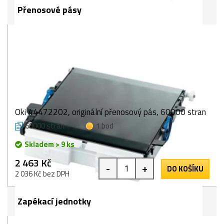
Přenosové pásy
Oki 44472202, originální přenosový pás, 60000 stran
60000 stran
1 bod
Skladem > 9 ks
2 463 Kč
-
+
DO KOŠÍKU
2 036 Kč bez DPH
Zapékací jednotky