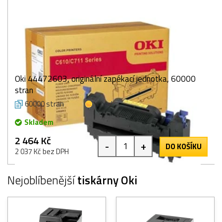
Oki 44472603, originální zapékací jednotka, 60000
stran
60000 stran
1 bod
Skladem
2 464 Kč
-
+
DO KOŠÍKU
2 037 Kč bez DPH
Nejoblíbenější
tiskárny Oki