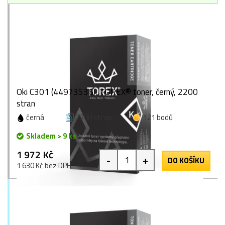
Oki C301 (44973536), TOREX® toner, černý, 2200
stran
černá
2200 stran
121 bodů
Skladem > 9 ks
1 972 Kč
-
+
DO KOŠÍKU
1 630 Kč bez DPH