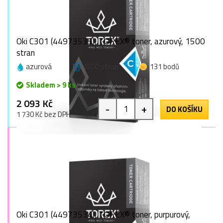
Oki C301 (44973535), TOREX® toner, azurový, 1500
stran
azurová
1500 stran
131 bodů
Skladem > 9 ks
2 093 Kč
-
+
DO KOŠÍKU
1 730 Kč bez DPH
Oki C301 (44973534), TOREX® toner, purpurový,