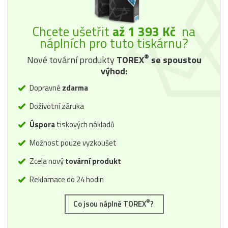
Chcete ušetřit
až 1 393 Kč
na
náplních pro tuto tiskárnu?
®
Nové tovární produkty
TOREX
se spoustou
výhod:
Dopravné
zdarma
Doživotní záruka
Úspora
tiskových nákladů
Možnost pouze vyzkoušet
Zcela nový
tovární produkt
Reklamace do 24 hodin
®
Co jsou náplně TOREX
?