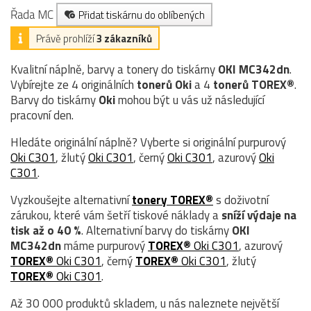
Řada MC
Přidat tiskárnu do oblíbených
Právě prohlíží
3 zákazníků
Kvalitní náplně, barvy a tonery do tiskárny
OKI MC342dn
.
Vybírejte ze 4 originálních
tonerů
Oki
a 4
tonerů TOREX®
.
Barvy do tiskárny
Oki
mohou být u vás už následující
pracovní den.
Hledáte originální náplně? Vyberte si originální purpurový
Oki C301
, žlutý
Oki C301
, černý
Oki C301
, azurový
Oki
C301
.
Vyzkoušejte alternativní
tonery TOREX®
s doživotní
zárukou, které vám šetří tiskové náklady a
sníží výdaje na
tisk až o 40 %
. Alternativní barvy do tiskárny
OKI
MC342dn
máme purpurový
TOREX®
Oki C301
, azurový
TOREX®
Oki C301
, černý
TOREX®
Oki C301
, žlutý
TOREX®
Oki C301
.
Až 30 000 produktů skladem, u nás naleznete největší