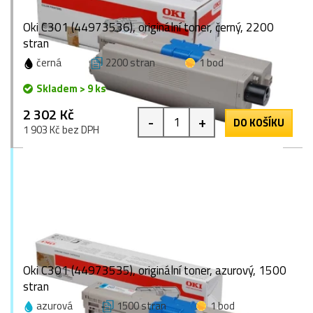
Oki C301 (44973536), originální toner, černý, 2200
stran
černá
2200 stran
1 bod
Skladem > 9 ks
2 302 Kč
-
+
DO KOŠÍKU
1 903 Kč bez DPH
Oki C301 (44973535), originální toner, azurový, 1500
stran
azurová
1500 stran
1 bod