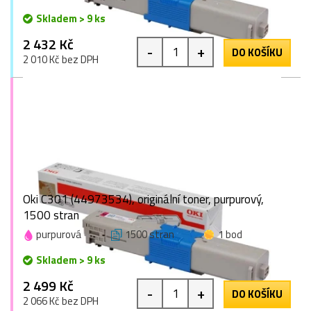
Skladem > 9 ks
2 432 Kč
-
+
DO KOŠÍKU
2 010 Kč bez DPH
Oki C301 (44973534), originální toner, purpurový,
1500 stran
purpurová
1500 stran
1 bod
Skladem > 9 ks
2 499 Kč
-
+
DO KOŠÍKU
2 066 Kč bez DPH