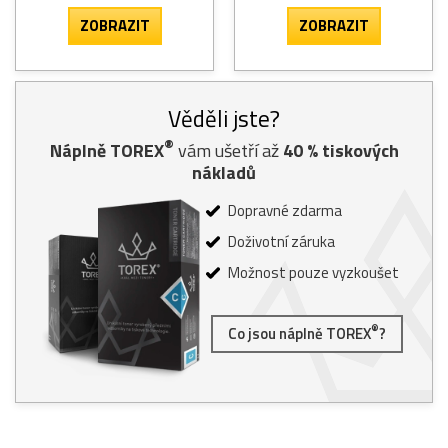
ZOBRAZIT
ZOBRAZIT
Věděli jste?
®
Náplně TOREX
vám ušetří až
40
% tiskových
nákladů
Dopravné zdarma
Doživotní záruka
Možnost pouze vyzkoušet
®
Co jsou náplně TOREX
?