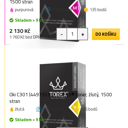
1500 stran
purpurová
1500 stran
135 bodů
Skladem > 9 ks
2 130 Kč
-
+
DO KOŠÍKU
1 760 Kč bez DPH
Oki C301 (44973533), TOREX® toner, žlutý, 1500
stran
žlutá
1500 stran
136 bodů
Skladem > 9 ks