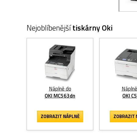
Nejoblíbenější
tiskárny Oki
Náplně do
Náplně
OKI MC563dn
OKI C
ZOBRAZIT
NÁPLNĚ
ZOBRAZIT