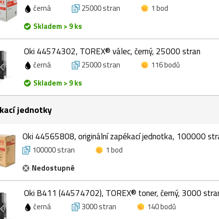
černá
25000 stran
1 bod
Skladem > 9 ks
Oki 44574302, TOREX® válec, černý, 25000 stran
černá
25000 stran
116 bodů
Skladem > 9 ks
kací jednotky
Oki 44565808, originální zapékací jednotka, 100000 str
100000 stran
1 bod
Nedostupné
Oki B411 (44574702), TOREX® toner, černý, 3000 stra
černá
3000 stran
140 bodů