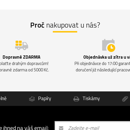
Proč
nakupovat u nás?
Dopravné ZDARMA
Objednávka už zítra u v
plaťte drahým dopravcům!
Při objednávce do 17:00 gara
pravné zdarma od 5000 Kč.
doručení již následující pracov
lně
Papíry
Tiskárny
e ihned na váš email: