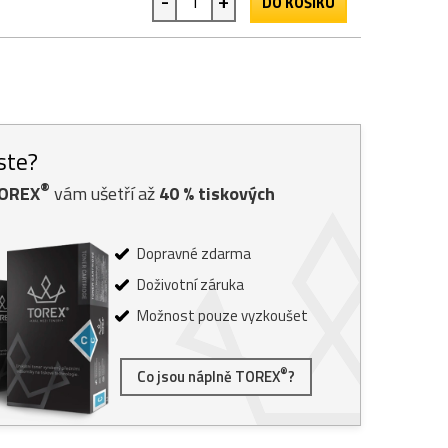
-
+
DO KOŠÍKU
jste?
®
TOREX
vám ušetří až
40
% tiskových
Dopravné zdarma
Doživotní záruka
Možnost pouze vyzkoušet
®
Co jsou náplně TOREX
?