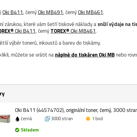
ný
Oki B411
, černý
Oki MB491
, černý
Oki MB461
.
ní zárukou, které vám šetří tiskové náklady a
sníží výdaje na ti
OREX®
Oki B411
, černý
TOREX®
Oki MB461
.
ší výběr tonerů, inkoustů a barev do tiskárny.
likli, můžete se vrátit na
náplně do tiskáren Oki MB
nebo rovn
ry
Oki B411 (44574702), originální toner, černý, 3000 stra
černá
3000 stran
1 bod
Skladem