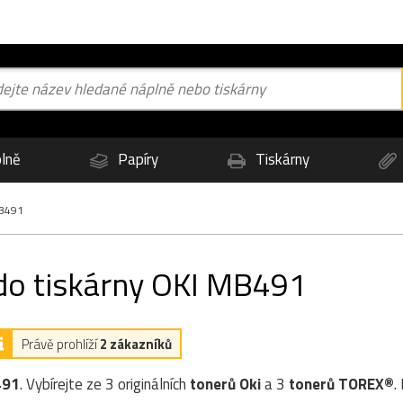
lně
Papíry
Tiskárny
B491
 do tiskárny OKI MB491
Právě prohlíží
2 zákazníků
491
. Vybírejte ze 3 originálních
tonerů
Oki
a 3
tonerů TOREX®
.