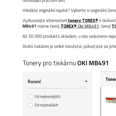
následující pracovní den.
Hledáte originální náplně? Vyberte si originální čer
Vyzkoušejte alternativní
tonery TOREX®
s doživot
MB491
máme černý
TOREX®
Oki MB491
, černý
T
Až 30 000 produktů skladem, u nás naleznete největ
Druhů tiskáren je velké množství, pokud jste se přek
Tonery pro tiskárnu
OKI MB491
Tone
Řazení
Od nejlevnějších
Od nejdražších