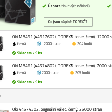
Úspora
tiskových nákladů
®
Co jsou náplně TOREX
?
Oki MB491 (44917602), TOREX® toner, černý, 12000 s
černá
12000 stran
204 bodů
Skladem > 9 ks
Oki MB461 (44574802), TOREX® toner, černý, 7000 st
černá
7000 stran
205 bodů
Skladem > 9 ks
e
Oki 44574302, originální válec, černý, 25000 stran