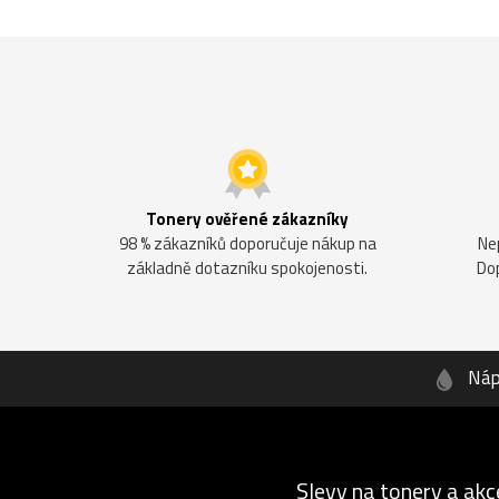
Tonery ověřené zákazníky
98 % zákazníků doporučuje nákup na
Ne
základně dotazníku spokojenosti.
Do
Náp
Slevy na tonery a akc