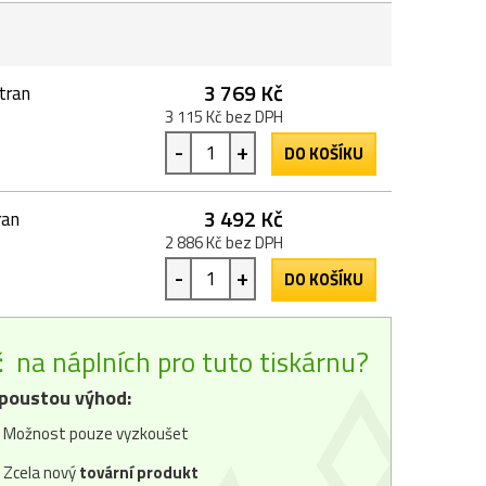
3 769 Kč
tran
3 115 Kč bez DPH
-
+
DO KOŠÍKU
3 492 Kč
ran
2 886 Kč bez DPH
-
+
DO KOŠÍKU
č
na náplních pro tuto tiskárnu?
poustou výhod:
Možnost pouze vyzkoušet
Zcela nový
tovární produkt