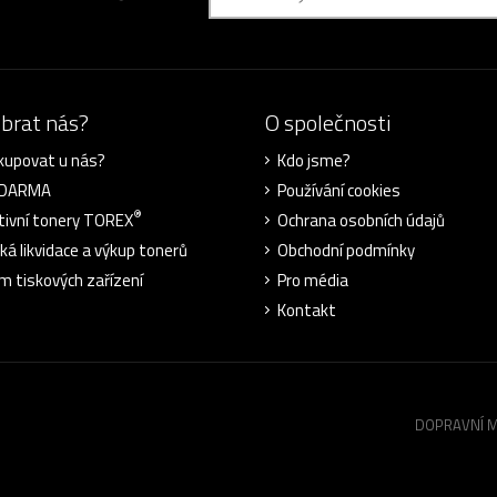
ybrat nás?
O společnosti
kupovat u nás?
Kdo jsme?
ZDARMA
Používání cookies
®
tivní tonery TOREX
Ochrana osobních údajů
cká likvidace a výkup tonerů
Obchodní podmínky
m tiskových zařízení
Pro média
Kontakt
DOPRAVNÍ 