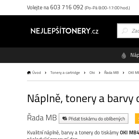
603 716 092
Volejte na
(Po-Pá 8:00-17:00 hod.)
Náp
Úvod
Tonery a cartridge
Oki
Řada MB
OKI M
Náplně, tonery a barvy
Řada MB
Přidat tiskárnu do oblíbených
Kvalitní náplně, barvy a tonery do tiskárny
OKI MB