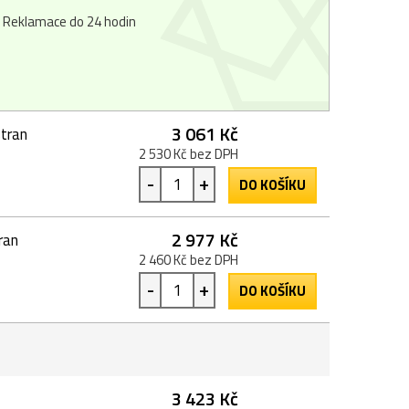
Reklamace do 24 hodin
3 061 Kč
tran
2 530 Kč bez DPH
-
+
DO KOŠÍKU
2 977 Kč
ran
2 460 Kč bez DPH
-
+
DO KOŠÍKU
3 423 Kč