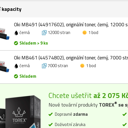
í kapacity
Oki MB491 (44917602), originální toner, černý, 12000 s
černá
12000 stran
1 bod
Skladem > 9 ks
Oki MB461 (44574802), originální toner, černý, 7000 st
černá
7000 stran
1 bod
Skladem
Chcete ušetřit
až 2 075 K
®
Nové tovární produkty
TOREX
se s
Dopravné
zdarma
Doživotní záruka