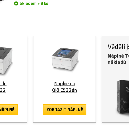
Skladem > 9 ks
Věděli 
Náplně 
nákladů
 do
Náplně do
532
OKI C532dn
NÁPLNĚ
ZOBRAZIT
NÁPLNĚ