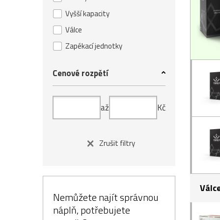
Vyšší kapacity
Válce
Zapékací jednotky
Cenové rozpětí
až
Kč
Zrušit filtry
Válc
Nemůžete najít správnou
náplň, potřebujete