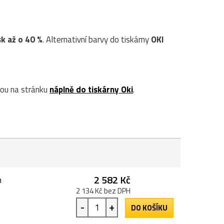
sk až o 40 %
. Alternativní barvy do tiskárny
OKI
ou na stránku
náplně do tiskárny Oki
.
2 582 Kč
n
2 134 Kč bez DPH
-
+
DO KOŠÍKU