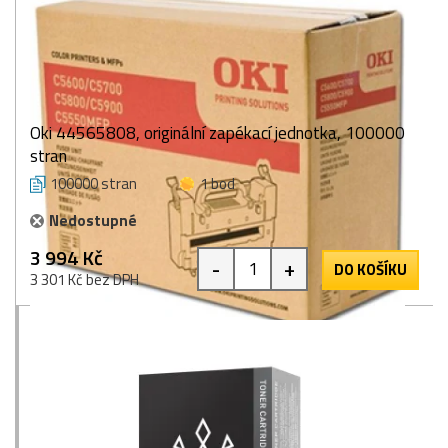
Oki 44565808, originální zapékací jednotka, 100000
stran
100000 stran
1 bod
Nedostupné
3 994 Kč
-
+
DO KOŠÍKU
3 301 Kč bez DPH