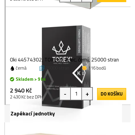
Oki 44574302, TOREX® válec, černý, 25000 stran
černá
25000 stran
116 bodů
Skladem > 9 ks
2 940 Kč
-
+
DO KOŠÍKU
2 430 Kč bez DPH
Zapékací jednotky