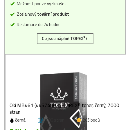
Možnost pouze vyzkoušet
Zcela nový
tovární produkt
Reklamace do 24 hodin
®
Co jsou náplně TOREX
?
Oki MB461 (44574802), TOREX® toner, černý, 7000
stran
černá
7000 stran
205 bodů