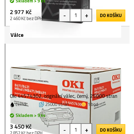
Skladem > 9 ks
2 977 Kč
-
+
DO KOŠÍKU
2 460 Kč bez DPH
Válce
Oki 44574302, originální válec, černý, 25000 stran
černá
25000 stran
1 bod
Skladem > 9 ks
3 450 Kč
-
+
DO KOŠÍKU
2 852 Kč bez DPH