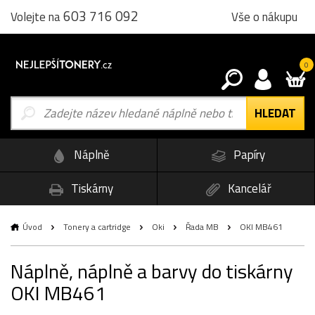
603 716 092
Vše o nákupu
Volejte na
0
Náplně
Papíry
Tiskárny
Kancelář
Úvod
Tonery a cartridge
Oki
Řada MB
OKI MB461
Náplně, náplně a barvy do tiskárny
OKI MB461