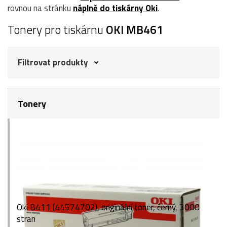
rovnou na stránku
náplně do tiskárny Oki
.
Tonery pro tiskárnu
OKI MB461
Filtrovat produkty
Tonery
Oki B411 (44574702), originální toner, černý, 3000
stran