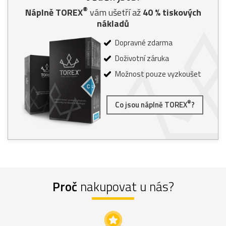
®
Náplně TOREX
vám ušetří až
40
% tiskových
nákladů
Dopravné zdarma
Doživotní záruka
Možnost pouze vyzkoušet
®
Co jsou náplně TOREX
?
Proč
nakupovat u nás?