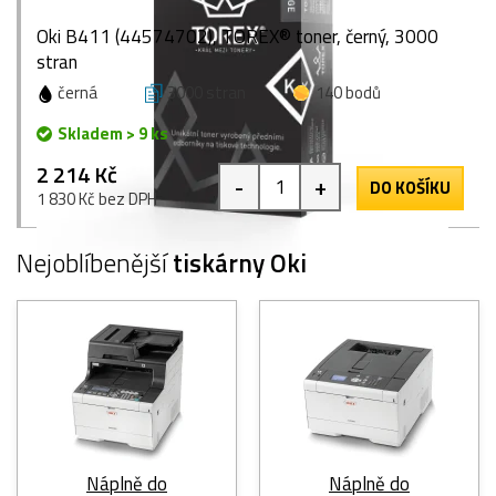
Oki B411 (44574702), TOREX® toner, černý, 3000
stran
černá
3000 stran
140 bodů
Skladem > 9 ks
2 214 Kč
-
+
DO KOŠÍKU
1 830 Kč bez DPH
Nejoblíbenější
tiskárny Oki
Náplně do
Náplně do