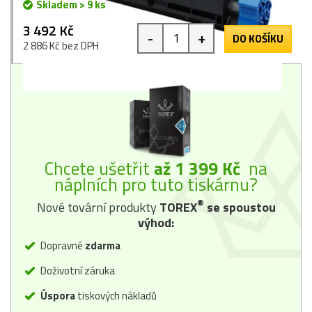
Skladem > 9 ks
3 492 Kč
-
+
DO KOŠÍKU
2 886 Kč bez DPH
Chcete ušetřit
až 1 399 Kč
na
náplních pro tuto tiskárnu?
®
Nové tovární produkty
TOREX
se spoustou
výhod:
Dopravné
zdarma
Doživotní záruka
Úspora
tiskových nákladů