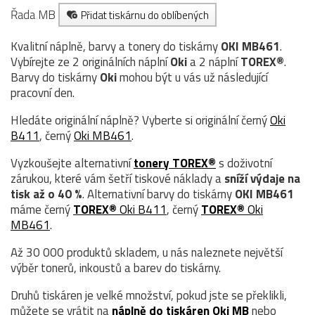
Řada MB
Přidat tiskárnu do oblíbených
Kvalitní náplně, barvy a tonery do tiskárny
OKI MB461
.
Vybírejte ze 2 originálních náplní
Oki
a 2 náplní
TOREX®
.
Barvy do tiskárny
Oki
mohou být u vás už následující
pracovní den.
Hledáte originální náplně? Vyberte si originální černý
Oki
B411
, černý
Oki MB461
.
Vyzkoušejte alternativní
tonery TOREX®
s doživotní
zárukou, které vám šetří tiskové náklady a
sníží výdaje na
tisk až o 40 %
. Alternativní barvy do tiskárny
OKI MB461
máme černý
TOREX®
Oki B411
, černý
TOREX®
Oki
MB461
.
Až 30 000 produktů skladem, u nás naleznete největší
výběr tonerů, inkoustů a barev do tiskárny.
Druhů tiskáren je velké množství, pokud jste se překlikli,
můžete se vrátit na
náplně do tiskáren Oki MB
nebo