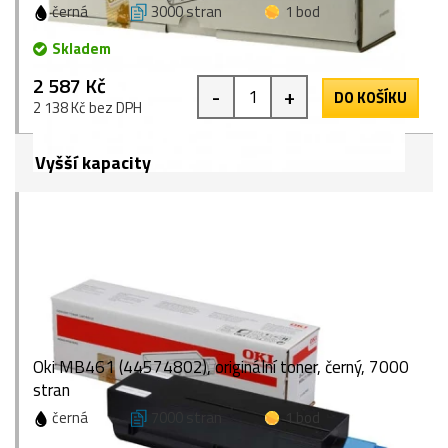
černá
3000 stran
1 bod
Skladem
2 587 Kč
-
+
DO KOŠÍKU
2 138 Kč bez DPH
Vyšší kapacity
Oki MB461 (44574802), originální toner, černý, 7000
stran
černá
7000 stran
1 bod