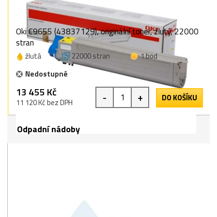
Oki C9655 (43837129), originální toner, žlutý, 22000
stran
žlutá
22000 stran
1 bod
Nedostupné
13 455 Kč
-
+
DO KOŠÍKU
11 120 Kč bez DPH
Odpadní nádoby