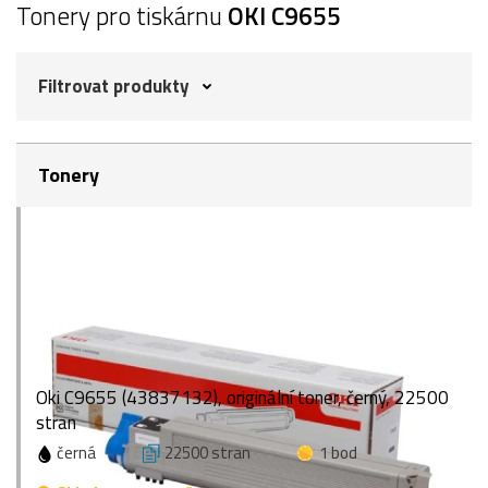
Tonery pro tiskárnu
OKI C9655
Filtrovat produkty
Tonery
Oki C9655 (43837132), originální toner, černý, 22500
stran
černá
22500 stran
1 bod