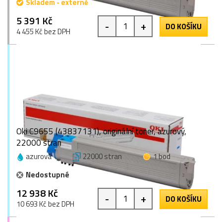
Skladem - externě
5 391 Kč
-
+
DO KOŠÍKU
4 455 Kč bez DPH
Oki C9655 (43837131), originální toner, azurový,
22000 stran
azurová
22000 stran
1 bod
Nedostupné
12 938 Kč
-
+
DO KOŠÍKU
10 693 Kč bez DPH