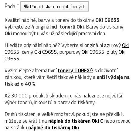
Řada C
Přidat tiskárnu do oblíbených
Kvalitní náplně, barvy a tonery do tiskárny
OKI C9655
.
Vybírejte ze 4 originálních
tonerů
Oki
. Barvy do tiskárny
Oki
mohou být u vás už následující pracovní den.
Hledáte originální náplně? Vyberte si originální azurový
Oki
C9655
, černý
Oki C9655
, purpurový
Oki C9655
, žlutý
Oki
C9655
.
Vyzkoušejte alternativní
tonery TOREX®
s doživotní
zárukou, které vám šetří tiskové náklady a
sníží výdaje na
tisk až o 40 %
.
Až 30 000 produktů skladem, u nás naleznete největší
výběr tonerů, inkoustů a barev do tiskárny.
Druhů tiskáren je velké množství, pokud jste se překlikli,
můžete se vrátit na
náplně do tiskáren Oki C
nebo rovnou
na stránku
náplně do tiskárny Oki
.