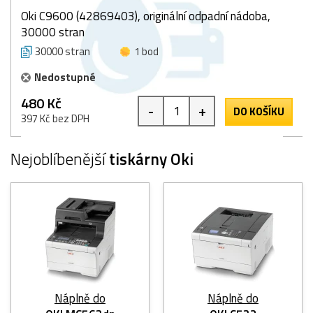
Oki C9600 (42869403), originální odpadní nádoba,
30000 stran
30000 stran
1 bod
Nedostupné
480 Kč
-
+
DO KOŠÍKU
397 Kč bez DPH
Nejoblíbenější
tiskárny Oki
Náplně do
Náplně do