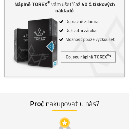
®
Náplně TOREX
vám ušetří až
40
% tiskových
nákladů
Dopravné zdarma
Doživotní záruka
Možnost pouze vyzkoušet
®
Co jsou náplně TOREX
?
Proč
nakupovat u nás?