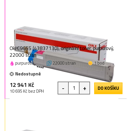
Oki C9655 (43837130), originální toner, purpurový,
22000 stran
purpurová
22000 stran
1 bod
Nedostupné
12 941 Kč
-
+
DO KOŠÍKU
10 695 Kč bez DPH