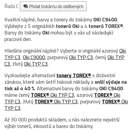
Řada C
Přidat tiskárnu do oblíbených
Kvalitní náplně, barvy a tonery do tiskárny
OKI C9400
.
Vybírejte z 5 originálních
tonerů
Oki
a 4
tonerů TOREX®
.
Barvy do tiskárny
Oki
mohou být u vás už následující
pracovní den.
Hledáte originální náplně? Vyberte si originální azurový
Oki
TYP C3
,
Oki C9000
, purpurový
Oki TYP C3
, černý
Oki TYP
C3
, žlutý
Oki TYP C3
.
Vyzkoušejte alternativní
tonery TOREX®
s doživotní
zárukou, které vám šetří tiskové náklady a
sníží výdaje na
tisk až o 40 %
. Alternativní barvy do tiskárny
OKI C9400
máme černý
TOREX®
Oki TYP C3
, azurový
TOREX®
Oki
TYP C3
, žlutý
TOREX®
Oki TYP C3
, purpurový
TOREX®
Oki
TYP C3
.
Až 30 000 produktů skladem, u nás naleznete největší
výběr tonerů, inkoustů a barev do tiskárny.