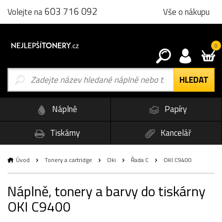
603 716 092
Vše o nákupu
Volejte na
0
Náplně
Papíry
Tiskárny
Kancelář
Úvod
Tonery a cartridge
Oki
Řada C
OKI C9400
Náplně, tonery a barvy do tiskárny
OKI C9400