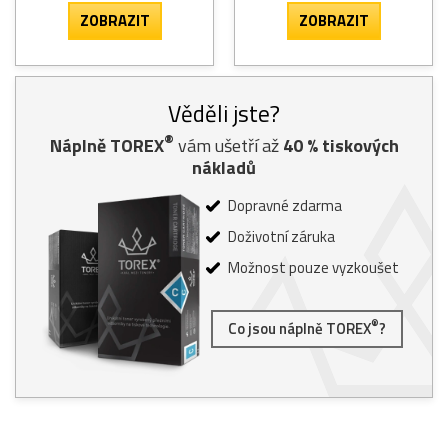
ZOBRAZIT
ZOBRAZIT
Věděli jste?
®
Náplně TOREX
vám ušetří až
40
% tiskových
nákladů
Dopravné zdarma
Doživotní záruka
Možnost pouze vyzkoušet
®
Co jsou náplně TOREX
?