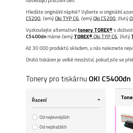
následující pracovní den.
Hledáte originální náplně? Vyberte si originální azu
C5200
, černý
Oki TYP C6
, černý
Oki C5200
, žlutý
O
Vyzkoušejte alternativní
tonery TOREX®
s doživot
C5400dn
máme černý
TOREX®
Oki TYP C6
, žlutý
Až 30 000 produktů skladem, u nás naleznete největ
Druhů tiskáren je velké množství, pokud jste se přek
Tonery pro tiskárnu
OKI C5400dn
Tone
Řazení
Od nejlevnějších
Od nejdražších