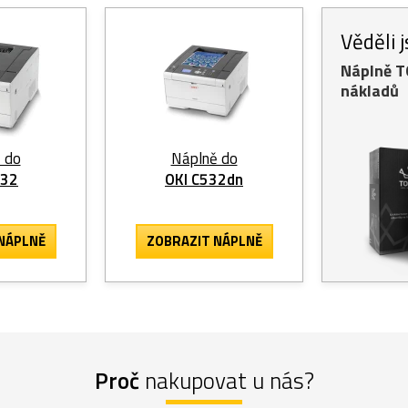
Věděli 
Náplně 
nákladů
 do
Náplně do
532
OKI C532dn
NÁPLNĚ
ZOBRAZIT
NÁPLNĚ
Proč
nakupovat u nás?