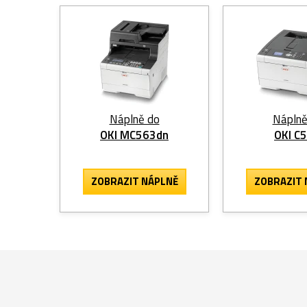
Náplně do
Náplně
OKI MC563dn
OKI C
ZOBRAZIT
NÁPLNĚ
ZOBRAZIT