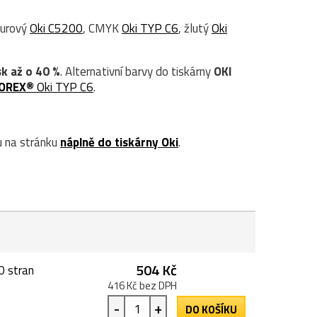
zurový
Oki C5200
, CMYK
Oki TYP C6
, žlutý
Oki
sk až o 40 %
. Alternativní barvy do tiskárny
OKI
OREX®
Oki TYP C6
.
 na stránku
náplně do tiskárny Oki
.
504 Kč
0 stran
416 Kč bez DPH
-
+
DO KOŠÍKU