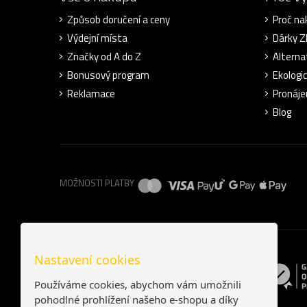
Způsob doručení a ceny
Proč na
Výdejní místa
Dárky 
Značky od A do Z
Alterna
Bonusový program
Ekologi
Reklamace
Pronáje
Blog
MOŽNOSTI PLATBY
Nastavení cookies
Používáme cookies, abychom vám umožnili
pohodlné prohlížení našeho e-shopu a díky