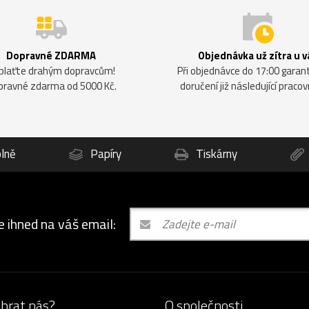
Dopravné ZDARMA
Objednávka už zítra u v
plaťte drahým dopravcům!
Při objednávce do 17:00 gara
pravné zdarma od 5000 Kč.
doručení již následující pracov
lně
Papíry
Tiskárny
e ihned na váš email:
ybrat nás?
O společnosti