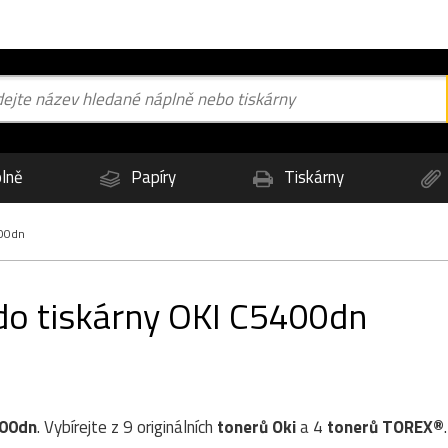
lně
Papíry
Tiskárny
00dn
 do tiskárny OKI C5400dn
400dn
. Vybírejte z 9 originálních
tonerů
Oki
a 4
tonerů TOREX®