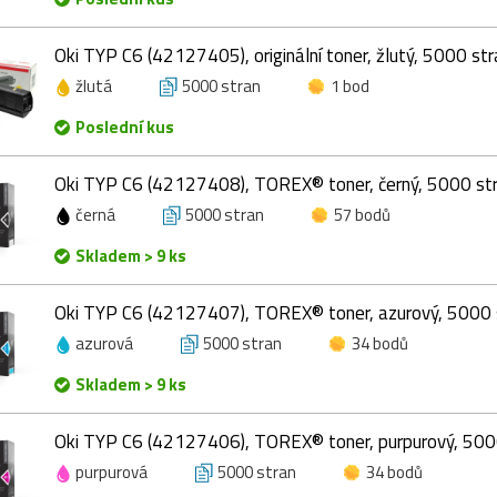
Oki TYP C6 (42127405), originální toner, žlutý, 5000 str
žlutá
5000 stran
1 bod
Poslední kus
Oki TYP C6 (42127408), TOREX® toner, černý, 5000 st
černá
5000 stran
57 bodů
Skladem > 9 ks
Oki TYP C6 (42127407), TOREX® toner, azurový, 5000 
azurová
5000 stran
34 bodů
Skladem > 9 ks
Oki TYP C6 (42127406), TOREX® toner, purpurový, 500
purpurová
5000 stran
34 bodů