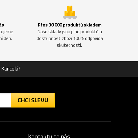
ás
Přes 30 000 produktů skladem
ntujeme
Naše sklady jsou plné produktů a
ní den.
dostupnost zboží 100 % odpovídá
skutečnosti.
Kancelář
CHCI SLEVU
Kontaktujte nás