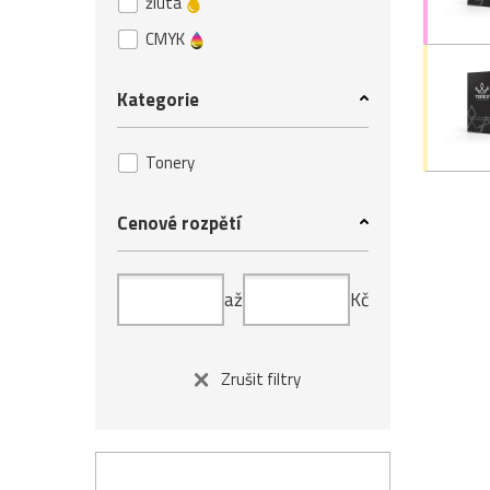
žlutá
CMYK
Kategorie
Tonery
Cenové rozpětí
až
Kč
Zrušit filtry