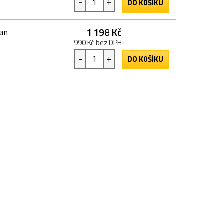
-
+
DO KOŠÍKU
1 198 Kč
ran
990 Kč bez DPH
-
+
DO KOŠÍKU