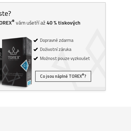
jste?
®
TOREX
vám ušetří až
40
% tiskových
Dopravné zdarma
Doživotní záruka
Možnost pouze vyzkoušet
®
Co jsou náplně TOREX
?