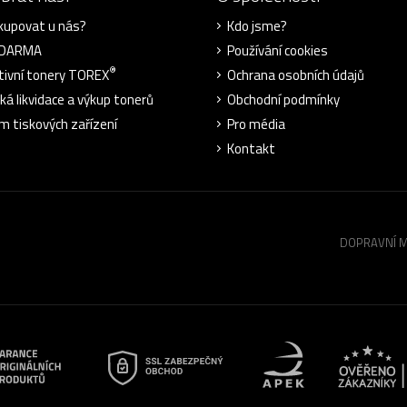
kupovat u nás?
Kdo jsme?
ZDARMA
Používání cookies
®
tivní tonery TOREX
Ochrana osobních údajů
cká likvidace a výkup tonerů
Obchodní podmínky
m tiskových zařízení
Pro média
Kontakt
DOPRAVNÍ 