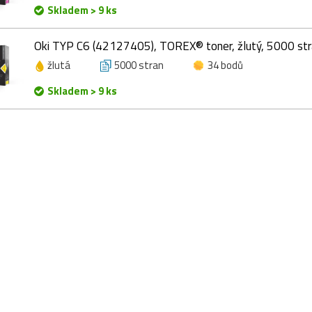
Skladem > 9 ks
Oki TYP C6 (42127405), TOREX® toner, žlutý, 5000 st
žlutá
5000 stran
34 bodů
Skladem > 9 ks