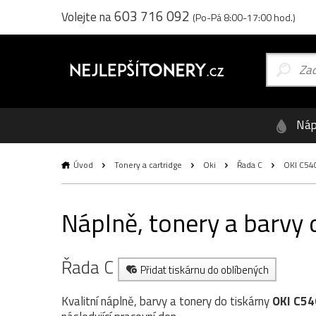
603 716 092
Volejte na
(Po-Pá 8:00-17:00 hod.)
Náp
Úvod
Tonery a cartridge
Oki
Řada C
OKI C54
Náplně, tonery a barvy
Řada C
Přidat tiskárnu do oblíbených
Kvalitní náplně, barvy a tonery do tiskárny
OKI C5