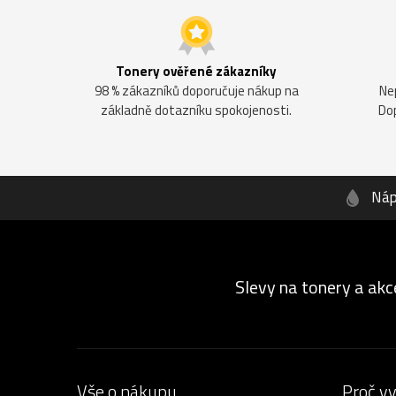
Tonery ověřené zákazníky
98 % zákazníků doporučuje nákup na
Ne
základně dotazníku spokojenosti.
Do
Náp
Slevy na tonery a akc
Vše o nákupu
Proč v