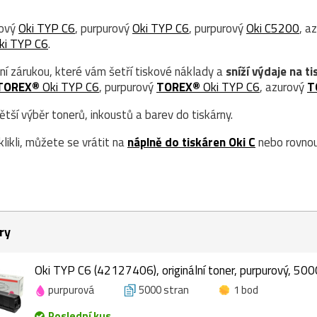
rový
Oki TYP C6
, purpurový
Oki TYP C6
, purpurový
Oki C5200
, a
ki TYP C6
.
ní zárukou, které vám šetří tiskové náklady a
sníží výdaje na ti
TOREX®
Oki TYP C6
, purpurový
TOREX®
Oki TYP C6
, azurový
T
ší výběr tonerů, inkoustů a barev do tiskárny.
likli, můžete se vrátit na
náplně do tiskáren Oki C
nebo rovnou
ry
Oki TYP C6 (42127406), originální toner, purpurový, 500
purpurová
5000 stran
1 bod
Poslední kus