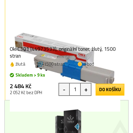
Oki C301 (44973533), originální toner, žlutý, 1500
stran
žlutá
1500 stran
1 bod
Skladem > 9 ks
2 484 Kč
-
+
DO KOŠÍKU
2 052 Kč bez DPH