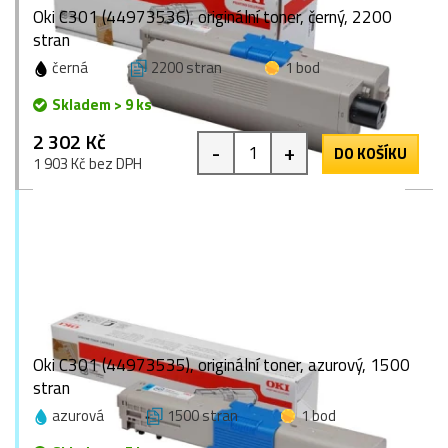
Oki C301 (44973536), originální toner, černý, 2200
stran
černá
2200 stran
1 bod
Skladem > 9 ks
2 302 Kč
-
+
DO KOŠÍKU
1 903 Kč bez DPH
Oki C301 (44973535), originální toner, azurový, 1500
stran
azurová
1500 stran
1 bod