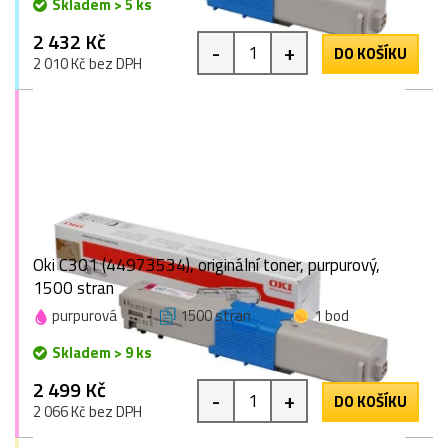
Skladem > 5 ks
2 432 Kč
-
+
DO KOŠÍKU
2 010 Kč bez DPH
Oki C301 (44973534), originální toner, purpurový,
1500 stran
purpurová
1500 stran
1 bod
Skladem > 9 ks
2 499 Kč
-
+
DO KOŠÍKU
2 066 Kč bez DPH