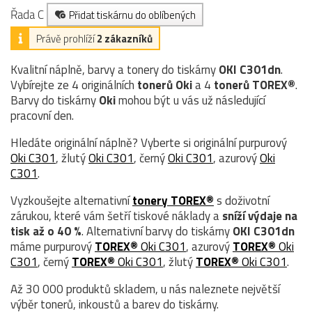
Řada C
Přidat tiskárnu do oblíbených
Právě prohlíží
2 zákazníků
Kvalitní náplně, barvy a tonery do tiskárny
OKI C301dn
.
Vybírejte ze 4 originálních
tonerů
Oki
a 4
tonerů TOREX®
.
Barvy do tiskárny
Oki
mohou být u vás už následující
pracovní den.
Hledáte originální náplně? Vyberte si originální purpurový
Oki C301
, žlutý
Oki C301
, černý
Oki C301
, azurový
Oki
C301
.
Vyzkoušejte alternativní
tonery TOREX®
s doživotní
zárukou, které vám šetří tiskové náklady a
sníží výdaje na
tisk až o 40 %
. Alternativní barvy do tiskárny
OKI C301dn
máme purpurový
TOREX®
Oki C301
, azurový
TOREX®
Oki
C301
, černý
TOREX®
Oki C301
, žlutý
TOREX®
Oki C301
.
Až 30 000 produktů skladem, u nás naleznete největší
výběr tonerů, inkoustů a barev do tiskárny.