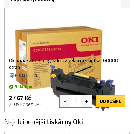
Oki 44472603, originální zapékací jednotka, 60000
stran
60000 stran
1 bod
Skladem
2 467 Kč
-
+
DO KOŠÍKU
2 039 Kč bez DPH
Nejoblíbenější
tiskárny Oki