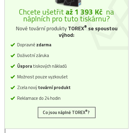
Chcete ušetřit
až 1 393 Kč
na
náplních pro tuto tiskárnu?
®
Nové tovární produkty
TOREX
se spoustou
výhod:
Dopravné
zdarma
Doživotní záruka
Úspora
tiskových nákladů
Možnost pouze vyzkoušet
Zcela nový
tovární produkt
Reklamace do 24 hodin
®
Co jsou náplně TOREX
?