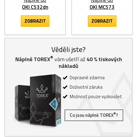
OKI C532dn
OKI MC573
ZOBRAZIT
ZOBRAZIT
Věděli jste?
®
Náplně TOREX
vám ušetří až
40
% tiskových
nákladů
Dopravné zdarma
Doživotní záruka
Možnost pouze vyzkoušet
®
Co jsou náplně TOREX
?