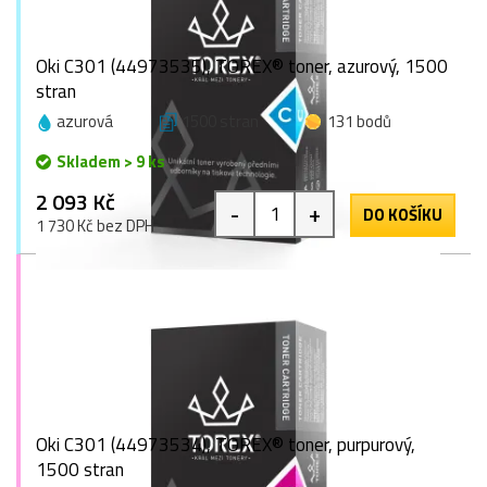
Oki C301 (44973535), TOREX® toner, azurový, 1500
stran
azurová
1500 stran
131 bodů
Skladem > 9 ks
2 093 Kč
-
+
DO KOŠÍKU
1 730 Kč bez DPH
Oki C301 (44973534), TOREX® toner, purpurový,
1500 stran