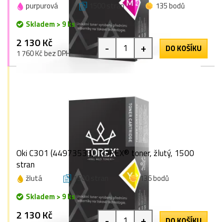
purpurová
1500 stran
135 bodů
Skladem > 9 ks
2 130 Kč
-
+
DO KOŠÍKU
1 760 Kč bez DPH
Oki C301 (44973533), TOREX® toner, žlutý, 1500
stran
žlutá
1500 stran
136 bodů
Skladem > 9 ks
2 130 Kč
-
+
DO KOŠÍKU