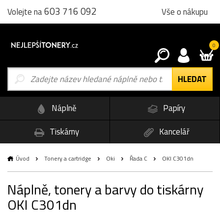
603 716 092
Vše o nákupu
Volejte na
0
Náplně
Papíry
Tiskárny
Kancelář
Úvod
Tonery a cartridge
Oki
Řada C
OKI C301dn
Náplně, tonery a barvy do tiskárny
OKI C301dn