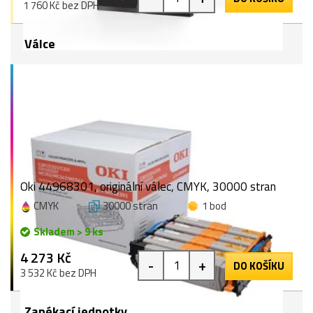
1 760 Kč bez DPH
Válce
Oki 44968301, originální válec, CMYK, 30000 stran
CMYK
30000 stran
1 bod
Skladem > 9 ks
4 273 Kč
-
+
DO KOŠÍKU
3 532 Kč bez DPH
Zapékací jednotky