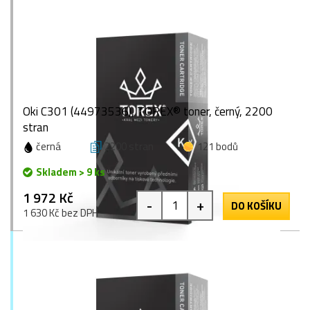
Oki C301 (44973536), TOREX® toner, černý, 2200
stran
černá
2200 stran
121 bodů
Skladem > 9 ks
1 972 Kč
-
+
DO KOŠÍKU
1 630 Kč bez DPH