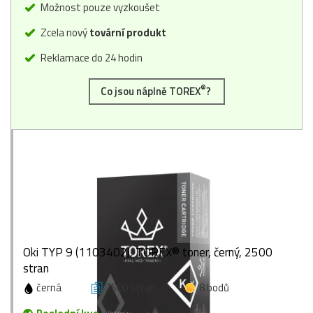
Možnost pouze vyzkoušet
Zcela nový
tovární produkt
Reklamace do 24 hodin
®
Co jsou náplně TOREX
?
Oki TYP 9 (1103402), TOREX® toner, černý, 2500
stran
černá
2500 stran
8 bodů