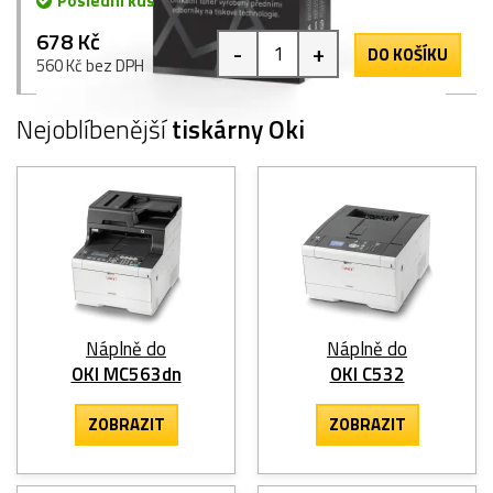
Poslední kus
678 Kč
-
+
DO KOŠÍKU
560 Kč bez DPH
Nejoblíbenější
tiskárny Oki
Náplně do
Náplně do
OKI MC563dn
OKI C532
ZOBRAZIT
ZOBRAZIT