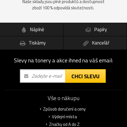
Naše sklady jsou plné produktů a dostupnost
zboží 100 % odpovídá skutečnosti.
Náplně
Papíry
Tiskárny
Kancelář
Slevy na tonery a akce ihned na váš email:
CHCI SLEVU
Vše o nákupu
Způsob doručení a ceny
Výdejní místa
Značky od A do Z