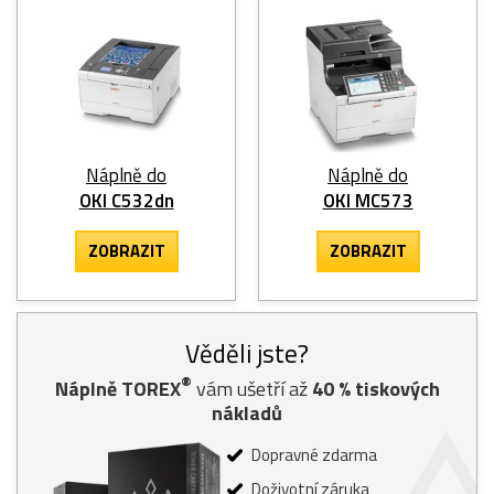
Náplně do
Náplně do
OKI C532dn
OKI MC573
ZOBRAZIT
ZOBRAZIT
Věděli jste?
®
Náplně TOREX
vám ušetří až
40
% tiskových
nákladů
Dopravné zdarma
Doživotní záruka