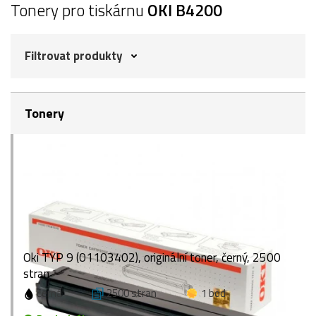
Tonery pro tiskárnu
OKI B4200
Filtrovat produkty
Tonery
Oki TYP 9 (01103402), originální toner, černý, 2500
stran
černá
2500 stran
1 bod