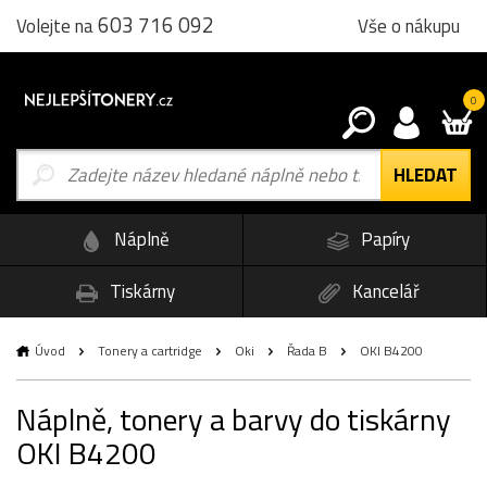
603 716 092
Vše o nákupu
Volejte na
0
Náplně
Papíry
Tiskárny
Kancelář
Úvod
Tonery a cartridge
Oki
Řada B
OKI B4200
Náplně, tonery a barvy do tiskárny
OKI B4200