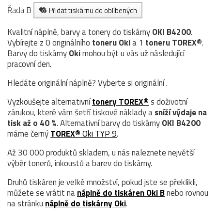
Řada B
Přidat tiskárnu do oblíbených
Kvalitní náplně, barvy a tonery do tiskárny
OKI B4200
.
Vybírejte z 0 originálního
toneru
Oki
a 1
toneru TOREX®
.
Barvy do tiskárny
Oki
mohou být u vás už následující
pracovní den.
Hledáte originální náplně? Vyberte si originální .
Vyzkoušejte alternativní
tonery TOREX®
s doživotní
zárukou, které vám šetří tiskové náklady a
sníží výdaje na
tisk až o 40 %
. Alternativní barvy do tiskárny
OKI B4200
máme černý
TOREX®
Oki TYP 9
.
Až 30 000 produktů skladem, u nás naleznete největší
výběr tonerů, inkoustů a barev do tiskárny.
Druhů tiskáren je velké množství, pokud jste se překlikli,
můžete se vrátit na
náplně do tiskáren Oki B
nebo rovnou
na stránku
náplně do tiskárny Oki
.