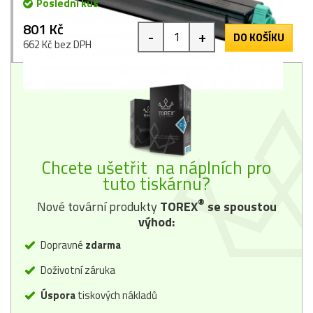
Poslední kus
801 Kč
-
+
DO KOŠÍKU
662 Kč bez DPH
Chcete ušetřit na náplních pro
tuto tiskárnu?
®
Nové tovární produkty
TOREX
se spoustou
výhod:
Dopravné
zdarma
Doživotní záruka
Úspora
tiskových nákladů