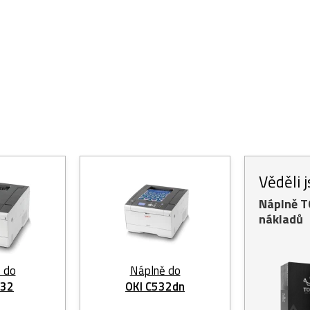
Věděli 
Náplně 
nákladů
 do
Náplně do
532
OKI C532dn