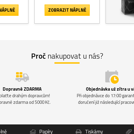
NÁPLNĚ
ZOBRAZIT
NÁPLNĚ
Proč
nakupovat u nás?
Dopravné ZDARMA
Objednávka už zítra u v
plaťte drahým dopravcům!
Při objednávce do 17:00 gara
pravné zdarma od 5000 Kč.
doručení již následující pracov
lně
Papíry
Tiskárny