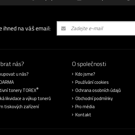
e ihned na váš email:
ybrat nás?
O společnosti
kupovat u nás?
Kdo jsme?
ZDARMA
Používání cookies
®
tivní tonery TOREX
Ochrana osobních údajů
cká likvidace a výkup tonerů
Obchodní podmínky
m tiskových zařízení
Pro média
Kontakt