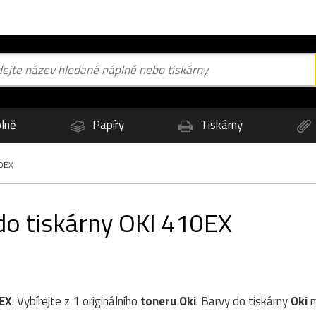
lně
Papíry
Tiskárny
0EX
do tiskárny OKI 410EX
EX
. Vybírejte z 1 originálního
toneru
Oki
. Barvy do tiskárny
Oki
m