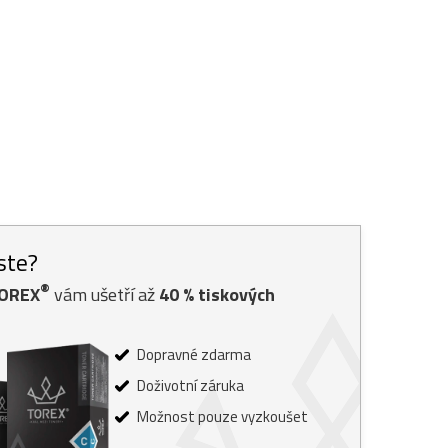
jste?
®
TOREX
vám ušetří až
40
% tiskových
Dopravné zdarma
Doživotní záruka
Možnost pouze vyzkoušet