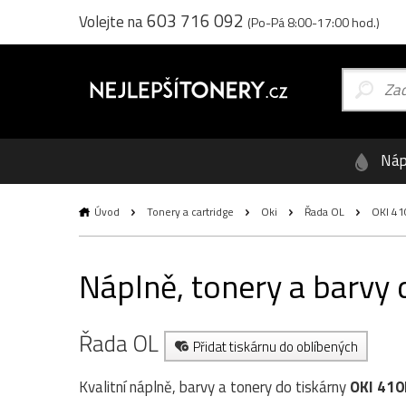
603 716 092
Volejte na
(Po-Pá 8:00-17:00 hod.)
Náp
Úvod
Tonery a cartridge
Oki
Řada OL
OKI 41
Náplně, tonery a barvy 
Řada OL
Přidat tiskárnu do oblíbených
Kvalitní náplně, barvy a tonery do tiskárny
OKI 410