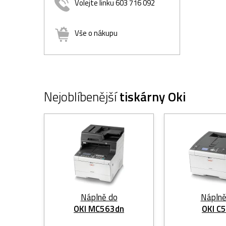
Volejte linku 603 716 092
Vše o nákupu
Nejoblíbenější
tiskárny Oki
Náplně do
Náplně
OKI MC563dn
OKI C