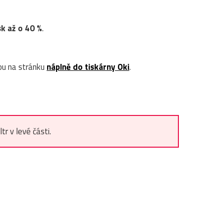
sk až o 40 %
.
ou na stránku
náplně do tiskárny Oki
.
r v levé části.