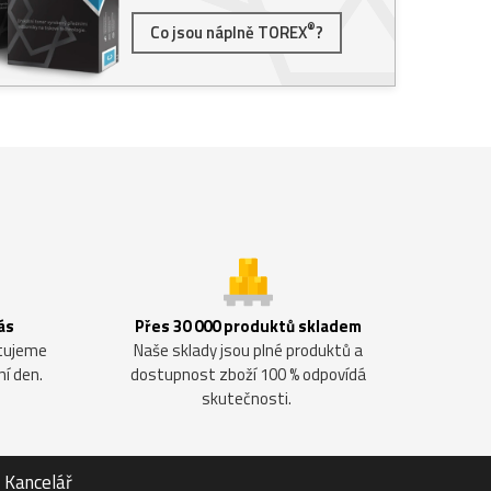
®
Co jsou náplně TOREX
?
ás
Přes 30 000 produktů skladem
ntujeme
Naše sklady jsou plné produktů a
ní den.
dostupnost zboží 100 % odpovídá
skutečnosti.
Kancelář