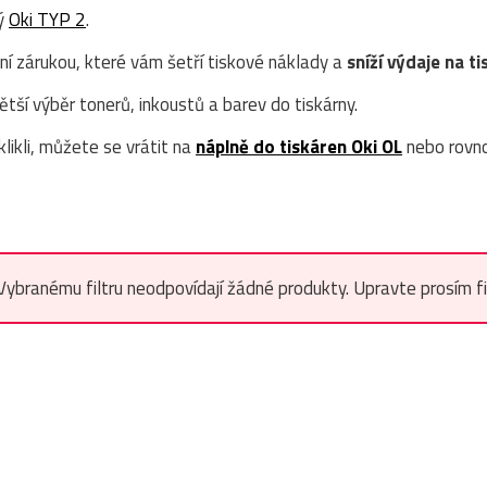
ný
Oki TYP 2
.
ní zárukou, které vám šetří tiskové náklady a
sníží výdaje na ti
ší výběr tonerů, inkoustů a barev do tiskárny.
likli, můžete se vrátit na
náplně do tiskáren Oki OL
nebo rovn
Vybranému filtru neodpovídají žádné produkty. Upravte prosím filt