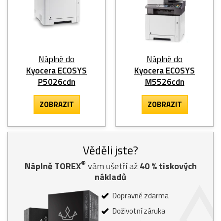
Náplně do
Náplně do
Kyocera ECOSYS
Kyocera ECOSYS
P5026cdn
M5526cdn
ZOBRAZIT
ZOBRAZIT
Věděli jste?
®
Náplně TOREX
vám ušetří až
40
% tiskových
nákladů
Dopravné zdarma
Doživotní záruka