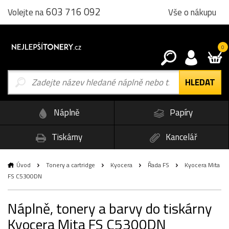
603 716 092
Vše o nákupu
Volejte na
0
Náplně
Papíry
Tiskárny
Kancelář
Úvod
Tonery a cartridge
Kyocera
Řada FS
Kyocera Mita
FS C5300DN
Náplně, tonery a barvy do tiskárny
Kyocera Mita FS C5300DN