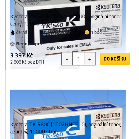
Kyocera TK-560K (1T02HN0EU0), originální toner,
černý, 12000 stran
černá
12000 stran
1 bod
Nedostupné
3 397 Kč
-
+
DO KOŠÍKU
2 808 Kč bez DPH
Kyocera TK-560C (1T02HNCEU0), originální toner,
azurový, 10000 stran