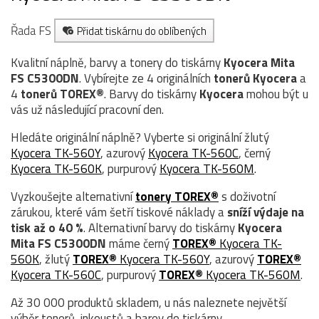
Řada FS
Přidat tiskárnu do oblíbených
Kvalitní náplně, barvy a tonery do tiskárny
Kyocera Mita
FS C5300DN
. Vybírejte ze 4 originálních
tonerů
Kyocera
a
4
tonerů TOREX®
. Barvy do tiskárny
Kyocera
mohou být u
vás už následující pracovní den.
Hledáte originální náplně? Vyberte si originální žlutý
Kyocera TK-560Y
, azurový
Kyocera TK-560C
, černý
Kyocera TK-560K
, purpurový
Kyocera TK-560M
.
Vyzkoušejte alternativní
tonery TOREX®
s doživotní
zárukou, které vám šetří tiskové náklady a
sníží výdaje na
tisk až o 40 %
. Alternativní barvy do tiskárny
Kyocera
Mita FS C5300DN
máme černý
TOREX®
Kyocera TK-
560K
, žlutý
TOREX®
Kyocera TK-560Y
, azurový
TOREX®
Kyocera TK-560C
, purpurový
TOREX®
Kyocera TK-560M
.
Až 30 000 produktů skladem, u nás naleznete největší
výběr tonerů, inkoustů a barev do tiskárny.