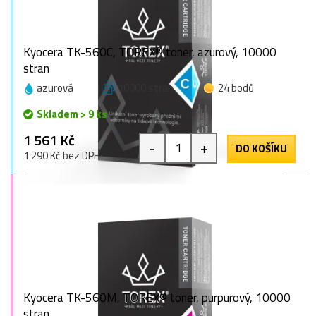
Kyocera TK-560C, TOREX® toner, azurový, 10000
stran
azurová
10000 stran
24 bodů
Skladem > 9 ks
1 561 Kč
-
+
DO KOŠÍKU
1 290 Kč bez DPH
Kyocera TK-560M, TOREX® toner, purpurový, 10000
stran