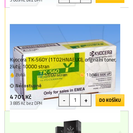
Kyocera TK-560Y (1T02HNAEU0), originální toner,
žlutý, 10000 stran
žlutá
10000 stran
1 bod
Nedostupné
4 701 Kč
-
+
DO KOŠÍKU
3 885 Kč bez DPH