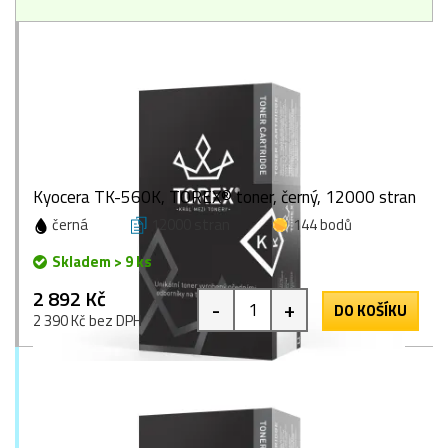
Kyocera TK-560K, TOREX® toner, černý, 12000 stran
černá
12000 stran
144 bodů
Skladem > 9 ks
2 892 Kč
-
+
DO KOŠÍKU
2 390 Kč bez DPH