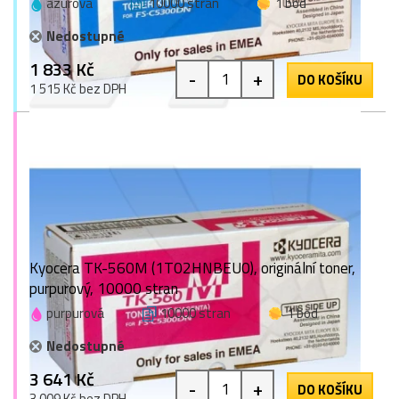
azurová
10000 stran
1 bod
Nedostupné
1 833 Kč
-
+
DO KOŠÍKU
1 515 Kč bez DPH
Kyocera TK-560M (1T02HNBEU0), originální toner,
purpurový, 10000 stran
purpurová
10000 stran
1 bod
Nedostupné
3 641 Kč
-
+
DO KOŠÍKU
3 009 Kč bez DPH