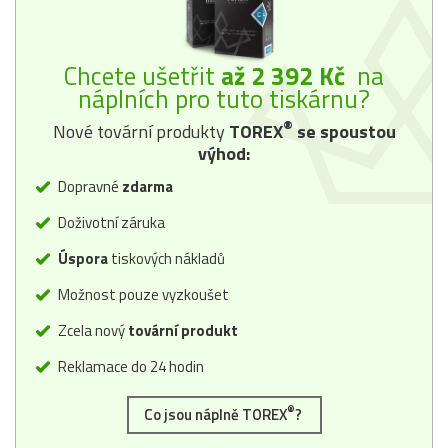
Chcete ušetřit
až 2 392 Kč
na
náplních pro tuto tiskárnu?
®
Nové tovární produkty
TOREX
se spoustou
výhod:
Dopravné
zdarma
Doživotní záruka
Úspora
tiskových nákladů
Možnost pouze vyzkoušet
Zcela nový
tovární produkt
Reklamace do 24 hodin
®
Co jsou náplně TOREX
?