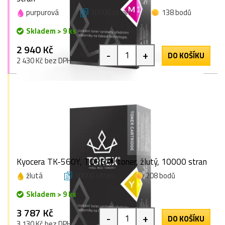
purpurová
10000 stran
138 bodů
Skladem > 9 ks
2 940 Kč
-
+
DO KOŠÍKU
2 430 Kč bez DPH
Kyocera TK-560Y, TOREX® toner, žlutý, 10000 stran
žlutá
10000 stran
208 bodů
Skladem > 9 ks
3 787 Kč
-
+
DO KOŠÍKU
3 130 Kč bez DPH