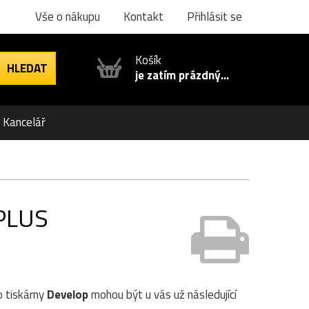
Vše o nákupu
Kontakt
Přihlásit se
Košík
je zatím prázdný...
Kancelář
5PLUS
o tiskárny
Develop
mohou být u vás už následující