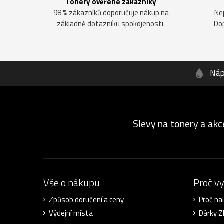
Tonery ověřené zákazníky
98 % zákazníků doporučuje nákup na
Ne
základně dotazníku spokojenosti.
Do
Náp
Slevy na tonery a akc
Vše o nákupu
Proč v
Způsob doručení a ceny
Proč na
Výdejní místa
Dárky 