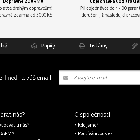
Dopravné ZDARMA
Objednávka už zítra u v
plaťte drahým dopravcům!
Při objednávce do 17:00 gara
pravné zdarma od 5000 Kč.
doručení již následující pracov
lně
Papíry
Tiskárny
e ihned na váš email:
ybrat nás?
O společnosti
kupovat u nás?
Kdo jsme?
ZDARMA
Používání cookies