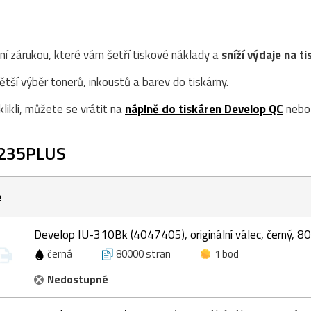
ní zárukou, které vám šetří tiskové náklady a
sníží výdaje na ti
ší výběr tonerů, inkoustů a barev do tiskárny.
likli, můžete se vrátit na
náplně do tiskáren Develop QC
nebo 
2235PLUS
e
Develop IU-310Bk (4047405), originální válec, černý, 8
černá
80000 stran
1 bod
Nedostupné