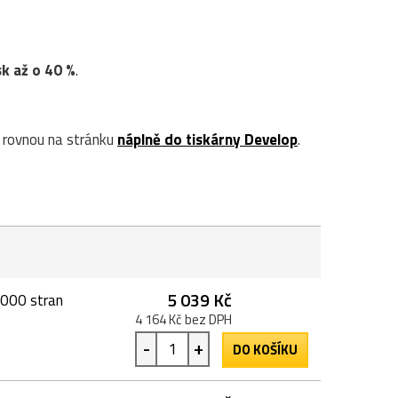
sk až o 40 %
.
rovnou na stránku
náplně do tiskárny Develop
.
5 039 Kč
0000 stran
4 164 Kč bez DPH
-
+
DO KOŠÍKU