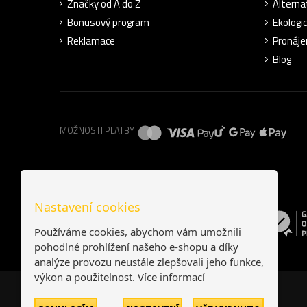
Značky od A do Z
Alterna
Bonusový program
Ekologi
Reklamace
Pronáje
Blog
MOŽNOSTI PLATBY
Nastavení cookies
Používáme cookies, abychom vám umožnili
pohodlné prohlížení našeho e-shopu a díky
analýze provozu neustále zlepšovali jeho funkce,
výkon a použitelnost.
Více informací