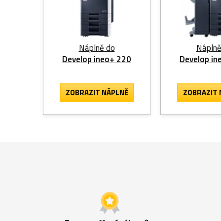
Náplně do
Náplně
Develop ineo+ 220
Develop in
ZOBRAZIT
NÁPLNĚ
ZOBRAZIT