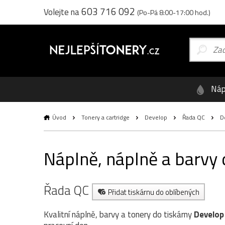
603 716 092
Volejte na
(Po-Pá 8:00-17:00 hod.)
Náp
Úvod
Tonery a cartridge
Develop
Řada QC
D
Náplně, náplně a barvy
Řada QC
Přidat tiskárnu do oblíbených
Kvalitní náplně, barvy a tonery do tiskárny
Develop