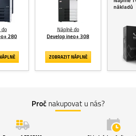
Náplně 
nákladů
 do
Náplně do
eo+ 280
Develop ineo+ 308
NÁPLNĚ
ZOBRAZIT
NÁPLNĚ
Proč
nakupovat u nás?