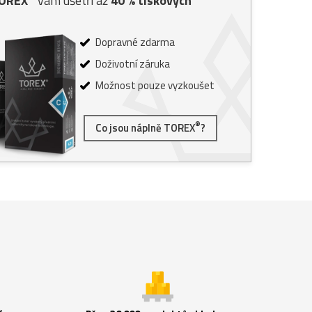
TOREX
vám ušetří až
40
% tiskových
Dopravné zdarma
Doživotní záruka
Možnost pouze vyzkoušet
®
Co jsou náplně TOREX
?