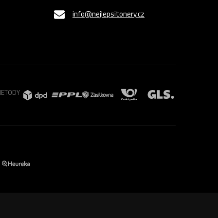
info@nejlepsitonery.cz
METODY