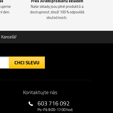
ás
Přes 30 000 produktů skladem
ntujeme
Naše sklady jsou plné produktů a
ní den.
dostupnost zboží 100 % odpovídá
skutečnosti.
Kancelář
CHCI SLEVU
Kontaktujte nás
603 716 092
Po-Pá 8:00-17:00 hod.