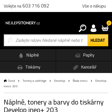
603 716 092
Vše o nákupu
Volejte na
0
Náplně
Papíry
Tiskárny
Kancelář
Úvod
Tonery a cartridge
Develop
Řada ineo+
Develop
ineo+ 203
Náplně, tonery a barvy do tiskárny
Develop ineo+ 203