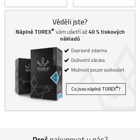
Věděli jste?
®
Náplně TOREX
vám ušetří až
40
% tiskových
nákladů
Dopravné zdarma
Doživotní záruka
Možnost pouze vyzkoušet
®
Co jsou náplně TOREX
?
Proč
nakupovat u nás?