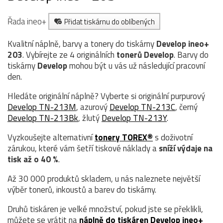
Řada ineo+
Přidat tiskárnu do oblíbených
Kvalitní náplně, barvy a tonery do tiskárny
Develop ineo+
203
. Vybírejte ze 4 originálních
tonerů
Develop
. Barvy do
tiskárny
Develop
mohou být u vás už následující pracovní
den.
Hledáte originální náplně? Vyberte si originální purpurový
Develop TN-213M
, azurový
Develop TN-213C
, černý
Develop TN-213Bk
, žlutý
Develop TN-213Y
.
Vyzkoušejte alternativní
tonery TOREX®
s doživotní
zárukou, které vám šetří tiskové náklady a
sníží výdaje na
tisk až o 40 %
.
Až 30 000 produktů skladem, u nás naleznete největší
výběr tonerů, inkoustů a barev do tiskárny.
Druhů tiskáren je velké množství, pokud jste se překlikli,
můžete se vrátit na
náplně do tiskáren Develop ineo+