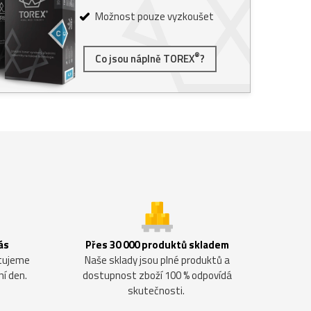
Možnost pouze vyzkoušet
®
Co jsou náplně TOREX
?
ás
Přes 30 000 produktů skladem
ntujeme
Naše sklady jsou plné produktů a
ní den.
dostupnost zboží 100 % odpovídá
skutečnosti.