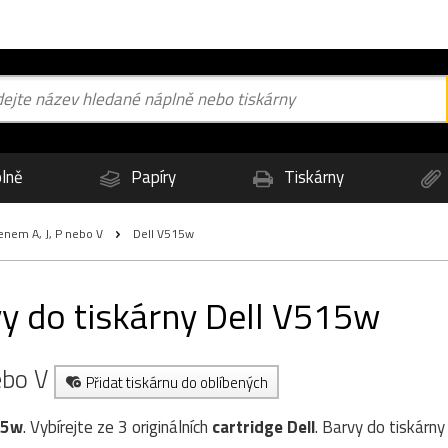
lně
Papíry
Tiskárny
enem A, J, P nebo V
Dell V515w
vy do tiskárny Dell V515w
nebo V
Přidat tiskárnu do oblíbených
15w
. Vybírejte ze 3 originálních
cartridge
Dell
. Barvy do tiskárn