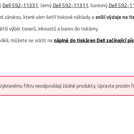
ný
Dell 592-11331
, černý
Dell 592-11311
, barevný
Dell 592-1
ní zárukou, které vám šetří tiskové náklady a
sníží výdaje na ti
ší výběr tonerů, inkoustů a barev do tiskárny.
likli, můžete se vrátit na
náplně do tiskáren Dell začínající p
Vybranému filtru neodpovídají žádné produkty. Upravte prosím filt