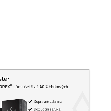
jste?
®
TOREX
vám ušetří až
40
% tiskových
Dopravné zdarma
Doživotní záruka