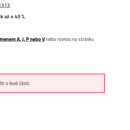
1313
.
sk až o 40 %
.
ísmenem A, J, P nebo V
nebo rovnou na stránku
r v levé části.