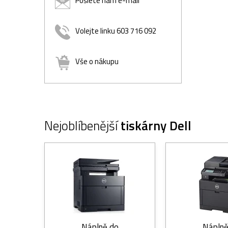
Pošlete nám e-mail
Volejte linku 603 716 092
Vše o nákupu
Nejoblíbenější
tiskárny Dell
Náplně do
Náplně