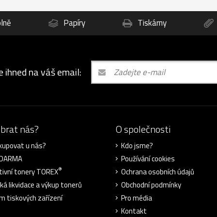
lně
Papíry
Tiskárny
e ihned na váš email:
ybrat nás?
O společnosti
kupovat u nás?
Kdo jsme?
ZDARMA
Používání cookies
®
tivní tonery TOREX
Ochrana osobních údajů
cká likvidace a výkup tonerů
Obchodní podmínky
m tiskových zařízení
Pro média
Kontakt