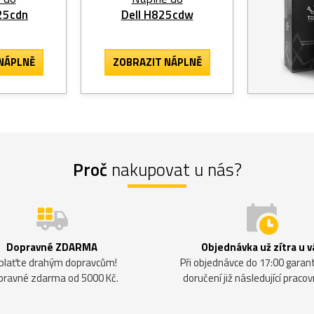
25cdn
Dell H825cdw
NÁPLNĚ
ZOBRAZIT
NÁPLNĚ
Proč
nakupovat u nás?
Dopravné ZDARMA
Objednávka už zítra u v
plaťte drahým dopravcům!
Při objednávce do 17:00 gara
pravné zdarma od 5000 Kč.
doručení již následující pracov