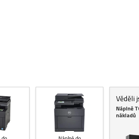
Věděli 
Náplně 
nákladů
 do
Náplně do