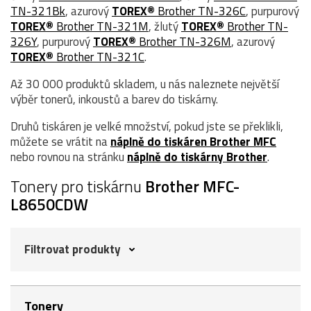
TN-321Bk
, azurový
TOREX®
Brother TN-326C
, purpurový
TOREX®
Brother TN-321M
, žlutý
TOREX®
Brother TN-
326Y
, purpurový
TOREX®
Brother TN-326M
, azurový
TOREX®
Brother TN-321C
.
Až 30 000 produktů skladem, u nás naleznete největší
výběr tonerů, inkoustů a barev do tiskárny.
Druhů tiskáren je velké množství, pokud jste se překlikli,
můžete se vrátit na
náplně do tiskáren Brother MFC
nebo rovnou na stránku
náplně do tiskárny Brother
.
Tonery pro tiskárnu
Brother MFC-
L8650CDW
Filtrovat produkty
Tonery