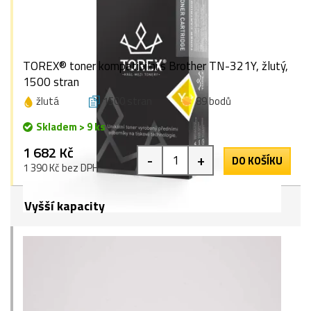
TOREX® toner kompatibilní s Brother TN-321Y, žlutý,
1500 stran
žlutá
1500 stran
89 bodů
Skladem > 9 ks
1 682 Kč
-
+
DO KOŠÍKU
1 390 Kč bez DPH
Vyšší kapacity