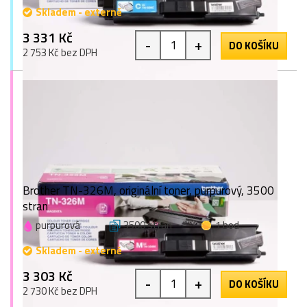
Skladem - externě
3 331 Kč
-
+
DO KOŠÍKU
2 753 Kč bez DPH
Brother TN-326M, originální toner, purpurový, 3500
stran
purpurová
3500 stran
1 bod
Skladem - externě
3 303 Kč
-
+
DO KOŠÍKU
2 730 Kč bez DPH