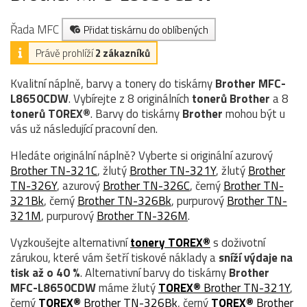
Řada MFC
Přidat tiskárnu do oblíbených
Právě prohlíží
2 zákazníků
Kvalitní náplně, barvy a tonery do tiskárny
Brother MFC-
L8650CDW
. Vybírejte z 8 originálních
tonerů
Brother
a 8
tonerů TOREX®
. Barvy do tiskárny
Brother
mohou být u
vás už následující pracovní den.
Hledáte originální náplně? Vyberte si originální azurový
Brother TN-321C
, žlutý
Brother TN-321Y
, žlutý
Brother
TN-326Y
, azurový
Brother TN-326C
, černý
Brother TN-
321Bk
, černý
Brother TN-326Bk
, purpurový
Brother TN-
321M
, purpurový
Brother TN-326M
.
Vyzkoušejte alternativní
tonery TOREX®
s doživotní
zárukou, které vám šetří tiskové náklady a
sníží výdaje na
tisk až o 40 %
. Alternativní barvy do tiskárny
Brother
MFC-L8650CDW
máme žlutý
TOREX®
Brother TN-321Y
,
černý
TOREX®
Brother TN-326Bk
, černý
TOREX®
Brother