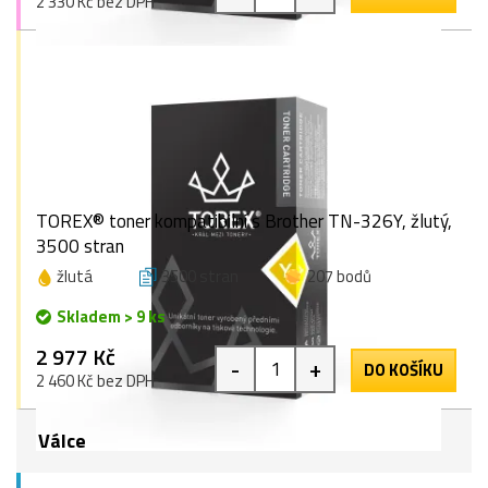
2 330 Kč bez DPH
TOREX® toner kompatibilní s Brother TN-326Y, žlutý,
3500 stran
žlutá
3500 stran
207 bodů
Skladem > 9 ks
2 977 Kč
-
+
DO KOŠÍKU
2 460 Kč bez DPH
Válce