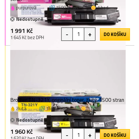
purpurová
1500 stran
1 bod
Nedostupné
1 991 Kč
-
+
DO KOŠÍKU
1 645 Kč bez DPH
Brother TN-321Y, originální toner, žlutý, 1500 stran
žlutá
1500 stran
1 bod
Nedostupné
1 960 Kč
-
+
DO KOŠÍKU
1 620 Kč bez DPH