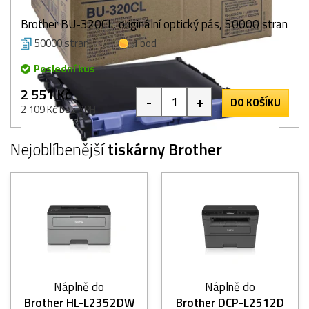
Brother BU-320CL, originální optický pás, 50000 stran
50000 stran
1 bod
Poslední kus
2 551 Kč
-
+
DO KOŠÍKU
2 109 Kč bez DPH
Nejoblíbenější
tiskárny Brother
Náplně do
Náplně do
Brother HL-L2352DW
Brother DCP-L2512D