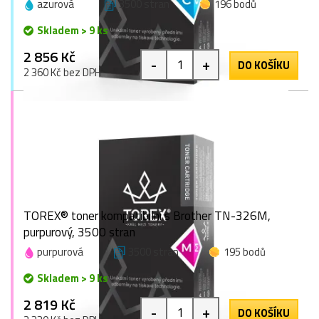
azurová
3500 stran
196 bodů
Skladem > 9 ks
2 856 Kč
-
+
DO KOŠÍKU
2 360 Kč bez DPH
TOREX® toner kompatibilní s Brother TN-326M,
purpurový, 3500 stran
purpurová
3500 stran
195 bodů
Skladem > 9 ks
2 819 Kč
-
+
DO KOŠÍKU