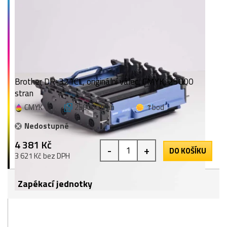
Brother DR-321CL, originální válec, CMYK, 25000
stran
CMYK
25000 stran
1 bod
Nedostupné
4 381 Kč
-
+
DO KOŠÍKU
3 621 Kč bez DPH
Zapékací jednotky