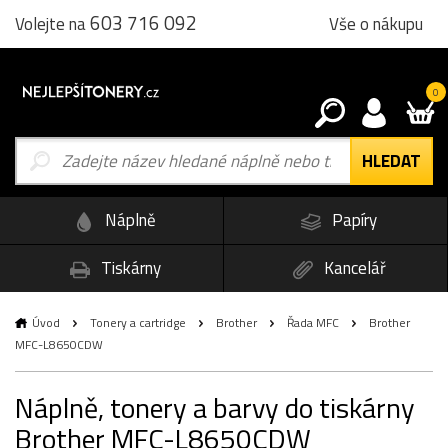
603 716 092
Vše o nákupu
Volejte na
0
Náplně
Papíry
Tiskárny
Kancelář
Úvod
Tonery a cartridge
Brother
Řada MFC
Brother
MFC-L8650CDW
Náplně, tonery a barvy do tiskárny
Brother MFC-L8650CDW