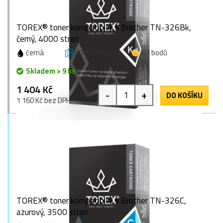
TOREX® toner kompatibilní s Brother TN-326Bk,
černý, 4000 stran
černá
4000 stran
83 bodů
Skladem > 9 ks
1 404 Kč
-
+
DO KOŠÍKU
1 160 Kč bez DPH
TOREX® toner kompatibilní s Brother TN-326C,
azurový, 3500 stran