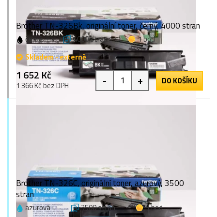
Brother TN-326Bk, originální toner, černý, 4000 stran
černá
4000 stran
1 bod
Skladem - externě
1 652 Kč
-
+
DO KOŠÍKU
1 366 Kč bez DPH
Brother TN-326C, originální toner, azurový, 3500
stran
azurová
3500 stran
1 bod