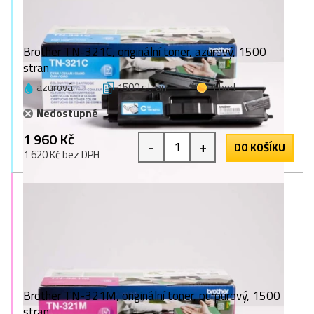
Brother TN-321C, originální toner, azurový, 1500
stran
azurová
1500 stran
1 bod
Nedostupné
1 960 Kč
-
+
DO KOŠÍKU
1 620 Kč bez DPH
Brother TN-321M, originální toner, purpurový, 1500
stran