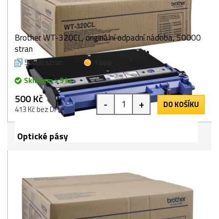
Brother WT-320CL, originální odpadní nádoba, 50000
stran
50000 stran
1 bod
Skladem > 9 ks
500 Kč
-
+
DO KOŠÍKU
413 Kč bez DPH
Optické pásy