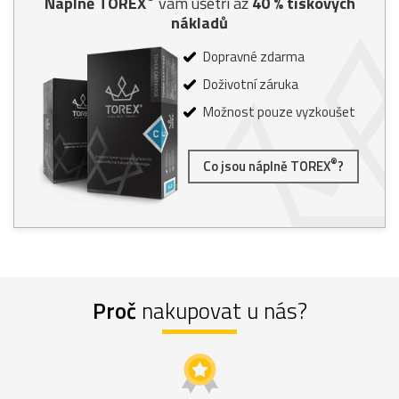
Náplně TOREX
vám ušetří až
40
% tiskových
nákladů
Dopravné zdarma
Doživotní záruka
Možnost pouze vyzkoušet
®
Co jsou náplně TOREX
?
Proč
nakupovat u nás?