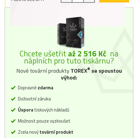
Chcete ušetřit
až 2 516 Kč
na
náplních pro tuto tiskárnu?
®
Nové tovární produkty
TOREX
se spoustou
výhod:
Dopravné
zdarma
Doživotní záruka
Úspora
tiskových nákladů
Možnost pouze vyzkoušet
Zcela nový
tovární produkt