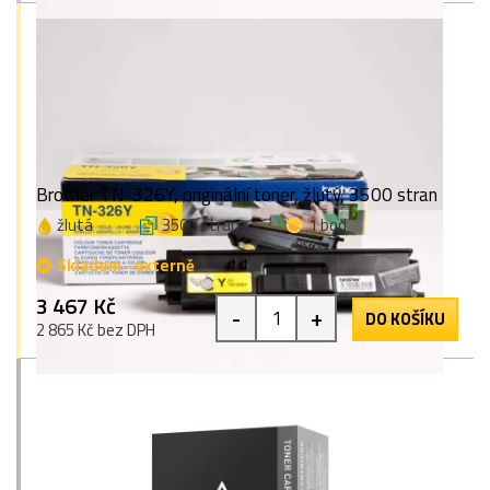
Brother TN-326Y, originální toner, žlutý, 3500 stran
žlutá
3500 stran
1 bod
Skladem - externě
3 467 Kč
-
+
DO KOŠÍKU
2 865 Kč bez DPH