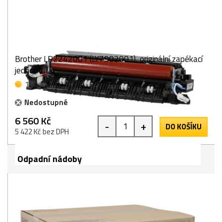
Brother LR2242001 (LY7902001), originální zapékací
jednotka
1 bod
Nedostupné
6 560 Kč
-
+
DO KOŠÍKU
5 422 Kč bez DPH
Odpadní nádoby