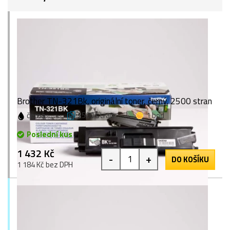
Brother TN-321Bk, originální toner, černý, 2500 stran
černá
2500 stran
1 bod
Poslední kus
1 432 Kč
-
+
DO KOŠÍKU
1 184 Kč bez DPH