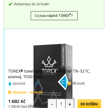
Reklamace do 24 hodin
®
Co jsou náplně TOREX
?
TOREX® toner kompatibilní s Brother TN-321C,
azurový, 1500 stran
azurová
1500 stran
86 bodů
Skladem - externě
1 682 Kč
-
+
DO KOŠÍKU
1 390 Kč bez DPH